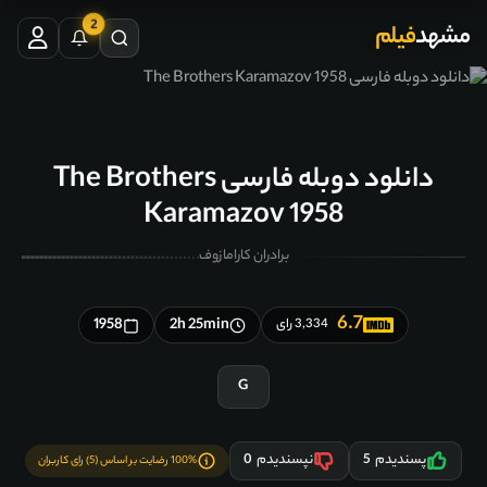
2
مشهد
فیلم
دانلود دوبله فارسی The Brothers
Karamazov 1958
برادران کارامازوف
6.7
1958
2h 25min
3,334 رای
G
پسندیدم
5
نپسندیدم
0
100% رضایت بر اساس (5) رای کاربران