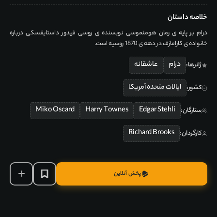
خلاصه داستان
درام بر پایه ی رمان هومنموسی نویسنده ی روسی فیدور داستایفسکی درباره
خانواده ی کارامازف در دهه ی 1870 روسیه است.
درام
عاشقانه
ژانرها:
ایالات متحده آمریکا
کشور:
Miko Oscard
Harry Townes
Edgar Stehli
ستارگان:
Richard Brooks
کارگردان:
پخش آنلاین