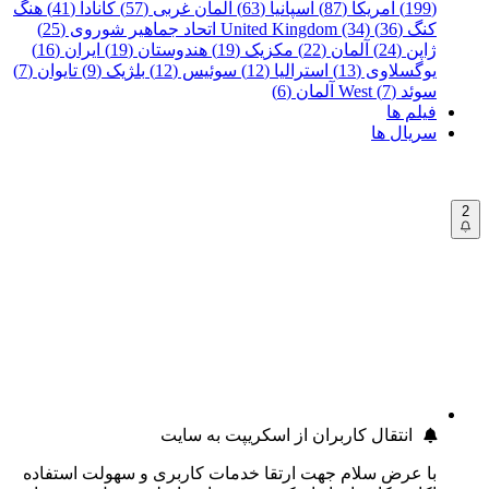
(199)
آمریکا (87)
اسپانیا (63)
آلمان غربی (57)
کانادا (41)
هنگ
کنگ (36)
United Kingdom (34)
اتحاد جماهیر شوروی (25)
ژاپن (24)
آلمان (22)
مکزیک (19)
هندوستان (19)
ایران (16)
یوگسلاوی (13)
استرالیا (12)
سوئیس (12)
بلژیک (9)
تایوان (7)
سوئد (7)
West آلمان (6)
فیلم ها
سریال ها
2
انتقال کاربران از اسکریپت به سایت
با عرض سلام جهت ارتقا خدمات کاربری و سهولت استفاده