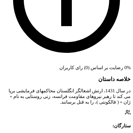
0% رضایت بر اساس (0) رای کاربران
خلاصه داستان
در سال 1431، ارتش اشغال‏گر انگلستان محاكمه‏اى فرمايشى برپا
مى‏ كند تا رهبر نيروهاى مقاومت فرانسه، زنى روستايى به نام «
ژان » ( فالكونتى )، را به قتل برسانند.
ستارگان: