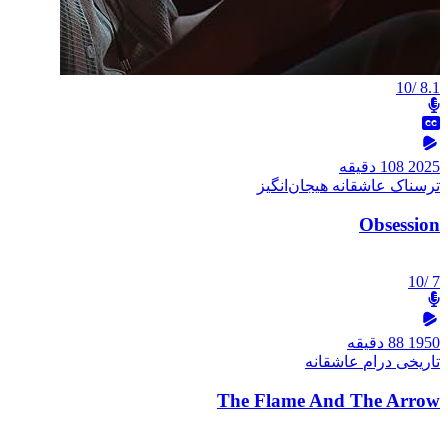
/10
8.1
2025
108 دقیقه
ترسناک
عاشقانه
هیجان‌انگیز
Obsession
/10
7
1950
88 دقیقه
تاریخی
درام
عاشقانه
The Flame And The Arrow