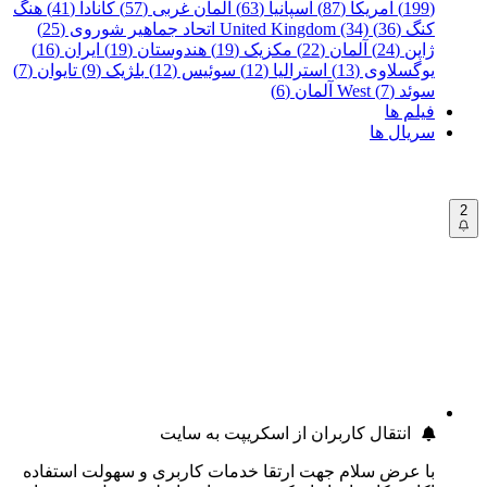
(199)
آمریکا (87)
اسپانیا (63)
آلمان غربی (57)
کانادا (41)
هنگ
کنگ (36)
United Kingdom (34)
اتحاد جماهیر شوروی (25)
ژاپن (24)
آلمان (22)
مکزیک (19)
هندوستان (19)
ایران (16)
یوگسلاوی (13)
استرالیا (12)
سوئیس (12)
بلژیک (9)
تایوان (7)
سوئد (7)
West آلمان (6)
فیلم ها
سریال ها
2
انتقال کاربران از اسکریپت به سایت
با عرض سلام جهت ارتقا خدمات کاربری و سهولت استفاده