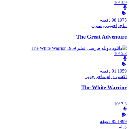
/10
3.9
1975
98 دقیقه
ماجراجویی
وسترن
The Great Adventure
/10
5.3
1959
91 دقیقه
اکشن
درام
ماجراجویی
The White Warrior
/10
7.3
1999
85 دقیقه
درام