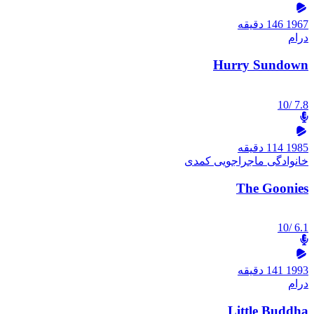
1967
146 دقیقه
درام
Hurry Sundown
/10
7.8
1985
114 دقیقه
خانوادگی
ماجراجویی
کمدی
The Goonies
/10
6.1
1993
141 دقیقه
درام
Little Buddha