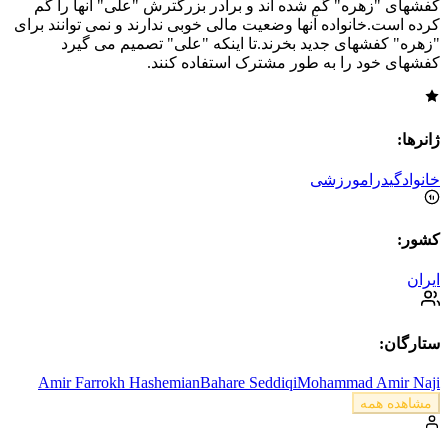
کفشهای "زهره" گم شده اند و برادر بزرگترش "علی" آنها را گم
کرده است.خانواده آنها وضعیت مالی خوبی ندارند و نمی توانند برای
"زهره" کفشهای جدید بخرند.تا اینکه "علی" تصمیم می گیرد
کفشهای خود را به طور مشترک استفاده کنند.
ژانرها:
خانوادگی
درام
ورزشی
کشور:
ایران
ستارگان:
Amir Farrokh Hashemian
Bahare Seddiqi
Mohammad Amir Naji
مشاهده همه