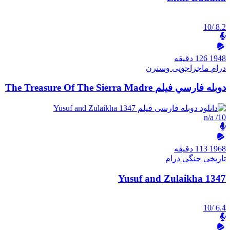
/10
8.2
1948
126 دقیقه
درام
ماجراجویی
وسترن
دوبله فارسي فيلم The Treasure Of The Sierra Madre
n/a
/10
1968
113 دقیقه
تاریخی
جنگی
درام
Yusuf and Zulaikha 1347
/10
6.4