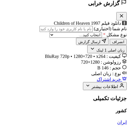
گزارش خرابی
دانلود فیلم Children of Heaven 1997
نام شما (اختیاری)
نوع مشکل
*
انصراف
ارسال گزارش
زبان اصلی
1 لینک
کیفیت :
BluRay 720p • 1280×720 • x264
رزولوشن :
1280×720
حجم :
146 B
نوع :
زبان اصلی
خرید اشتراک
اطلاعات بیشتر
جزئیات تکمیلی
کشور
ایران