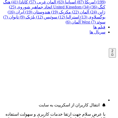
(199)
آمریکا (87)
اسپانیا (63)
آلمان غربی (57)
کانادا (41)
هنگ
کنگ (36)
United Kingdom (34)
اتحاد جماهیر شوروی (25)
ژاپن (24)
آلمان (22)
مکزیک (19)
هندوستان (19)
ایران (16)
یوگسلاوی (13)
استرالیا (12)
سوئیس (12)
بلژیک (9)
تایوان (7)
سوئد (7)
West آلمان (6)
فیلم ها
سریال ها
2
انتقال کاربران از اسکریپت به سایت
با عرض سلام جهت ارتقا خدمات کاربری و سهولت استفاده