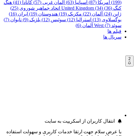
(199)
آمریکا (87)
اسپانیا (63)
آلمان غربی (57)
کانادا (41)
هنگ
کنگ (36)
United Kingdom (34)
اتحاد جماهیر شوروی (25)
ژاپن (24)
آلمان (22)
مکزیک (19)
هندوستان (19)
ایران (16)
یوگسلاوی (13)
استرالیا (12)
سوئیس (12)
بلژیک (9)
تایوان (7)
سوئد (7)
West آلمان (6)
فیلم ها
سریال ها
2
انتقال کاربران از اسکریپت به سایت
با عرض سلام جهت ارتقا خدمات کاربری و سهولت استفاده