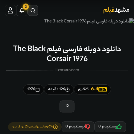
2
مشهد
فیلم
دانلود دوبله فارسی فیلم The Black
Corsair 1976
Il corsaro nero
6.4
126 دقیقه
1976
525 رای
12
پسندیدم
0
نپسندیدم
0
0% رضایت بر اساس (0) رای کاربران