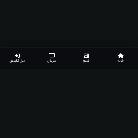
خانه
فیلم
سریال
پنل کاربری
جزئیات بیشتر
لینک های دانلود
نظرات کاربران
لیست مرتبط
11
لینک های دانلود
گزارش خرابی
نیاز به اشتراک ویژه
️ دوبله فارسی
2 لینک