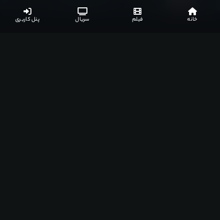
خانه
فیلم
سریال
پنل کاربری
لینک های دانلود
نظرات کاربران
جزئیات بیشتر
لیست مرتبط
لینک های دانلود
نیاز به اشتراک ویژه
گزارش خرابی
زیرنویس فارسی
3 لینک
کیفیت :
WEB-DL • 1080p • x264
انکودر :
Pahe
حجم :
1.99 GB
نوع زیرنویس :
سافت‌ساب
خرید اشتراک