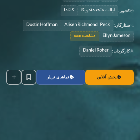
ایالات متحده آمریکا
کانادا
کشور:
Dustin Hoffman
Alisen Richmond-Peck
ستارگان:
Ellyn Jameson
مشاهده همه
Daniel Roher
کارگردان:
پخش آنلاین
تماشای تریلر