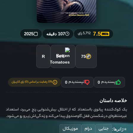
7.5
5,712 رای
107 دقیقه
2025
R
94%
75
پسندیدم
نپسندیدم
0% رضایت بر اساس (0) رای کاربران
0
0
خلاصه داستان
یک کوک‌کننده پیانوی بااستعداد که از اختلال بیش‌شنوایی رنج می‌برد، استعداد
غیرمنتظره‌ای در شکستن قفل گاوصندوق پیدا می‌کند و زندگی‌اش زیر و رو می‌شود.
جنایی
درام
موزیکال
ژانرها: