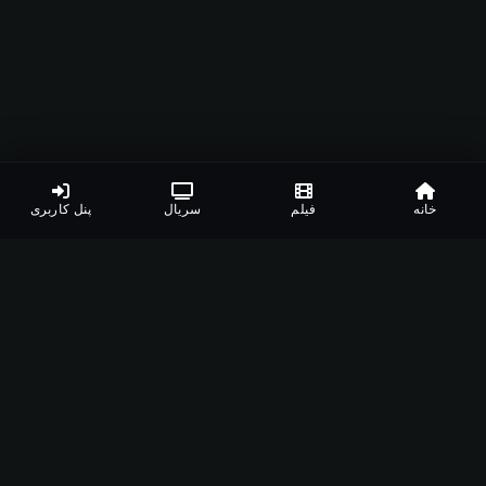
خانه
فیلم
سریال
پنل کاربری
لینک های دانلود
نظرات کاربران
جزئیات بیشتر
لیست مرتبط
لینک های دانلود
نیاز به اشتراک ویژه
گزارش خرابی
گزارش خرابی