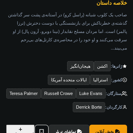
خلاصه داستان
صاحب یک کلوب شبانه (راسل کرو) در آستانه‌ی پشت سر گذاشتن
گذشته‌ی خطرناکش برای بازنشستگی با دوست دخترش (ترزا
پالمر) است. اما مردان مسلح نقابدار (نینا دوبرو، آرون پال) از او
سرقت می‌کنند و او خود را در محاصره‌ی کارتل‌های بی‌رحم
می‌بیند...
اکشن
هیجان‌انگیز
ژانرها:
استرالیا
ایالات متحده آمریکا
کشور:
Teresa Palmer
Russell Crowe
Luke Evans
ستارگان:
Derrick Borte
کارگردان:
پخش آنلاین
تماشای تریلر