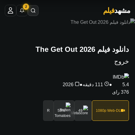
2
مشهد
فیلم
دانلود فیلم The Get Out 2026
خروج
5.4
●
111 دقیقه
●
2026
376 رای
R
53%
49
1080p Web-DL