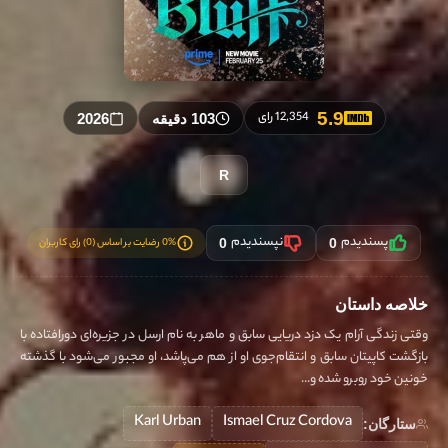
5.9
12,354 رای
103 دقیقه
2026
R
پسندیدم
نپسندیدم
0% رضایت بر اساس (0) رای کاربران
0
0
خلاصه داستان
وقتی زندگی آرام یک دزد دریایی سابق و ماهر به نام ارسل در جزیره‌ای دورافتاده با
بازگشت کاپیتان سابق و انتقام‌جوی او از هم می‌پاشد، او مجبور می‌شود با گذشته‌
خونین خود روبرو شده و...
Karl Urban
Ismael Cruz Cordova
ستارگان: