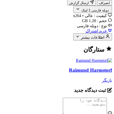
انصراف
ارسال گزارش
️ دوبله فارسی
1 لینک
کیفیت :
عالی • x264
حجم :
1.28 GB
نوع :
دوبله فارسی
خرید اشتراک
اطلاعات بیشتر
ستارگان
Raimund Harmstorf
بازیگر
ثبت دیدگاه جدید