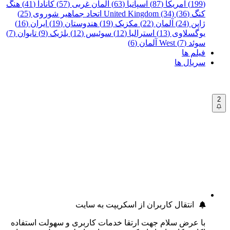
(199)
آمریکا (87)
اسپانیا (63)
آلمان غربی (57)
کانادا (41)
هنگ
کنگ (36)
United Kingdom (34)
اتحاد جماهیر شوروی (25)
ژاپن (24)
آلمان (22)
مکزیک (19)
هندوستان (19)
ایران (16)
یوگسلاوی (13)
استرالیا (12)
سوئیس (12)
بلژیک (9)
تایوان (7)
سوئد (7)
West آلمان (6)
فیلم ها
سریال ها
2
انتقال کاربران از اسکریپت به سایت
با عرض سلام جهت ارتقا خدمات کاربری و سهولت استفاده