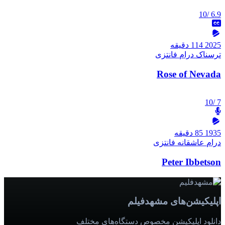
/10
6.9
2025
114 دقیقه
ترسناک
درام
فانتزی
Rose of Nevada
/10
7
1935
85 دقیقه
درام
عاشقانه
فانتزی
Peter Ibbetson
اپلیکیشن‌های مشهدفیلم
دانلود اپلیکیشن مخصوص دستگاه‌های مختلف