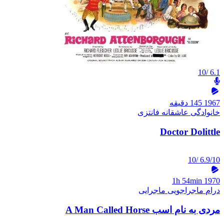
/10
6.1
1967
145 دقیقه
خانوادگی
عاشقانه
فانتزی
Doctor Dolittle
/10
6.9/10
1h 54min
1970
درام
ماجراجویی
ماجرایی
مردی به نام اسب A Man Called Horse