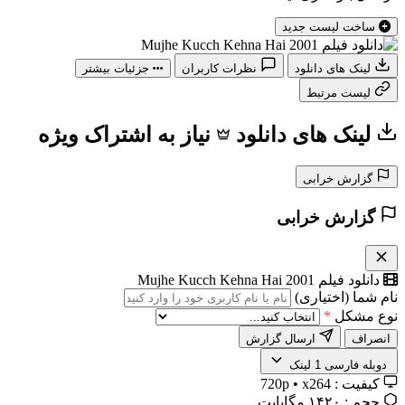
ساخت لیست جدید
لینک های دانلود
نظرات کاربران
جزئیات بیشتر
لیست مرتبط
لینک های دانلود
نیاز به اشتراک ویژه
گزارش خرابی
گزارش خرابی
دانلود فیلم Mujhe Kucch Kehna Hai 2001
نام شما (اختیاری)
نوع مشکل
*
انصراف
ارسال گزارش
️ دوبله فارسی
1 لینک
کیفیت :
720p • x264
حجم :
۱۴۲۰ مگابایت