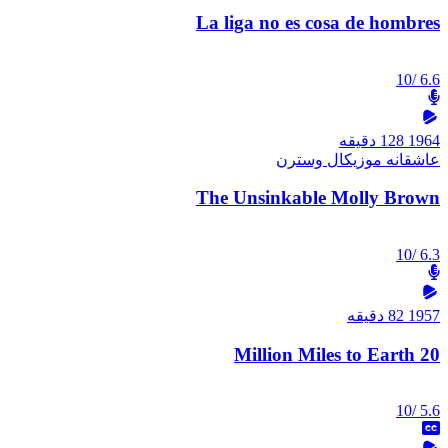
La liga no es cosa de hombres
/10
6.6
1964
128 دقیقه
عاشقانه
موزیکال
وسترن
The Unsinkable Molly Brown
/10
6.3
1957
82 دقیقه
20 Million Miles to Earth
/10
5.6