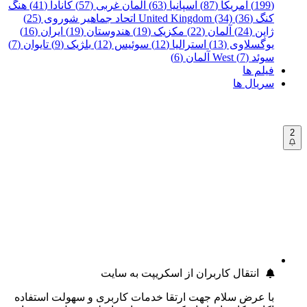
(199)
آمریکا (87)
اسپانیا (63)
آلمان غربی (57)
کانادا (41)
هنگ
کنگ (36)
United Kingdom (34)
اتحاد جماهیر شوروی (25)
ژاپن (24)
آلمان (22)
مکزیک (19)
هندوستان (19)
ایران (16)
یوگسلاوی (13)
استرالیا (12)
سوئیس (12)
بلژیک (9)
تایوان (7)
سوئد (7)
West آلمان (6)
فیلم ها
سریال ها
2
انتقال کاربران از اسکریپت به سایت
با عرض سلام جهت ارتقا خدمات کاربری و سهولت استفاده