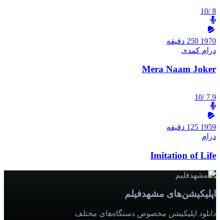
/10
8
1970
250 دقیقه
درام
کمدی
Mera Naam Joker
/10
7.9
1959
125 دقیقه
درام
Imitation of Life
اپلیکیشن‌های مشهدفیلم
دانلود اپلیکیشن مخصوص دستگاه‌های مختلف