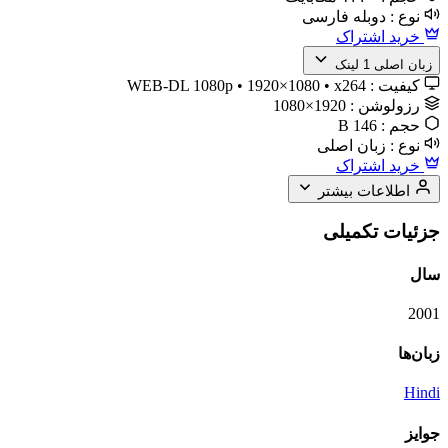
نوع :
دوبله فارسی
خرید اشتراک
زبان اصلی
1 لینک
کیفیت :
WEB-DL 1080p • 1920×1080 • x264
رزولوشن :
1920×1080
حجم :
146 B
نوع :
زبان اصلی
خرید اشتراک
اطلاعات بیشتر
جزئیات تکمیلی
سال
2001
زبان‌ها
Hindi
جوایز