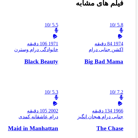
فیلم های مشابه
/10
5.5
/10
5.8
1974
84 دقیقه
1971
106 دقیقه
اکشن
جنایی
درام
خانوادگی
درام
وسترن
Black Beauty
Big Bad Mama
/10
5.3
/10
7.2
1966
134 دقیقه
2002
105 دقیقه
جنایی
درام
هیجان انگیز
درام
عاشقانه
کمدی
Maid in Manhattan
The Chase