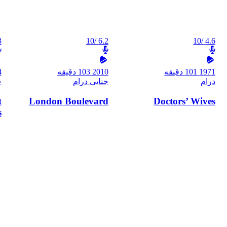
3
/10
6.2
/10
4.6
1971
101 دقیقه
2010
103 دقیقه
4
درام
جنایی
درام
ج
t
London Boulevard
Doctors’ Wives
s