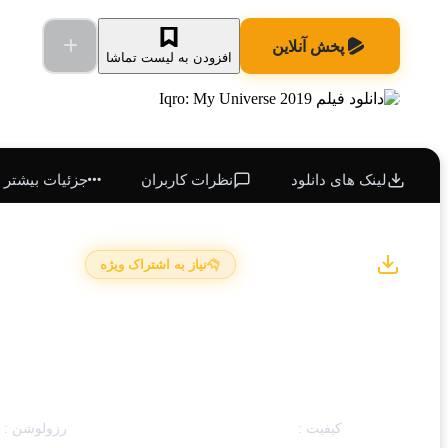
پخش آنلاین
افزودن به لیست تماشا
لینک های دانلود
نظرات کاربران
جزئیات بیشتر
لینک های دانلود
نیاز به اشتراک ویژه
زبان اصلی
کیفیت :
WEB-DL 720p • 1280×720 • x264
رزولوشن :
0