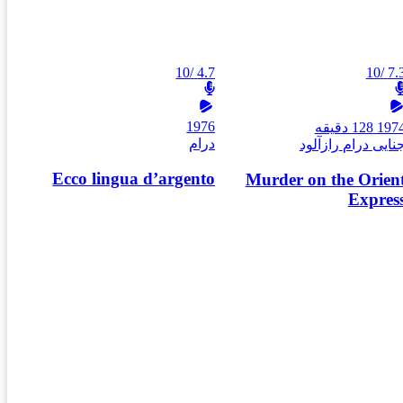
/10
4.7
/10
7.
1976
197
128 دقیقه
درام
نایی
درام
رازآلود
Ecco lingua d’argento
Murder on the Orien
Expres