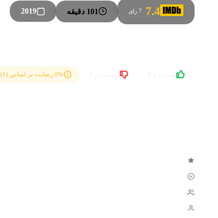
7.4
2019
101 دقیقه
●
●
7 رای
SU
0
1
0% رضایت بر اساس (1) رای کاربران
پسندیدم
نپسندیدم
خلاصه داستان
سرگرمی‌های Aqilla's در فضای خارجی او را به رقابت وا می‌دارد … به خلاصه کامل & nbsp , , raquo ,
خانوادگی
درام
ژانرها:
اندونزی
کشور:
Koesnaedi
Cok Simbara
Aisha Nurra Datau
ستارگان:
Iqbal Alfajri
کارگردان: