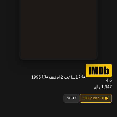
●
1ساعت 42دقیقه
●
1995
4.5
1,947 رای
NC-17
1080p Web-DL