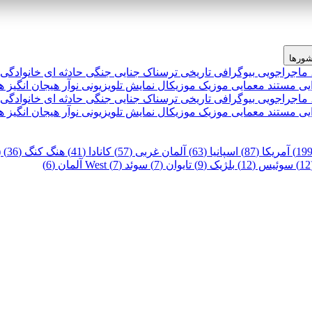
ورها
 ماجراجویی
بیوگرافی
تاریخی
ترسناک
جنایی
جنگی
حادثه ای
خانوادگی
یی
مستند
معمایی
موزیک
موزیکال
نمایش تلویزیونی
نوآر
هیجان انگیز
ه
 ماجراجویی
بیوگرافی
تاریخی
ترسناک
جنایی
جنگی
حادثه ای
خانوادگی
یی
مستند
معمایی
موزیک
موزیکال
نمایش تلویزیونی
نوآر
هیجان انگیز
ه
آمریکا (87)
اسپانیا (63)
آلمان غربی (57)
کانادا (41)
هنگ کنگ (36)
)
سوئیس (12)
بلژیک (9)
تایوان (7)
سوئد (7)
West آلمان (6)