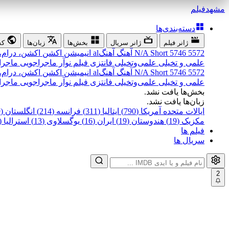
مشهد
فیلم
دسته‌بندی‌ها
ژانر فیلم
ژانر سریال
بخش‌ها
زبان‌ها
کش
5572
5746
Short
N/A
آهنگ
آهنگal
انیمیشن
اکشن
اکشن، درام،
علمی و تخیلی
علمی‌و‌تخیلی
فانتزی
فیلم نوآر
ماجراجویی
ماجرا
5572
5746
Short
N/A
آهنگ
آهنگal
انیمیشن
اکشن
اکشن، درام،
علمی و تخیلی
علمی‌و‌تخیلی
فانتزی
فیلم نوآر
ماجراجویی
ماجرا
بخش‌ها یافت نشد.
زبان‌ها یافت نشد.
ایالات متحده آمریکا (790)
ایتالیا (311)
فرانسه (214)
انگلستان (199)
مکزیک (19)
هندوستان (19)
ایران (16)
یوگسلاوی (13)
استرالیا (12)
فیلم ها
سریال ها
2