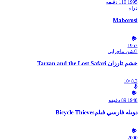
1995
110 دقیقه
درام
Maborosi
1957
اکشن
ماجرایی
خشم تارزان Tarzan and the Lost Safari
/10
8.3
1948
89 دقیقه
دوبله فارسي فيلمBicycle Thieves
2000