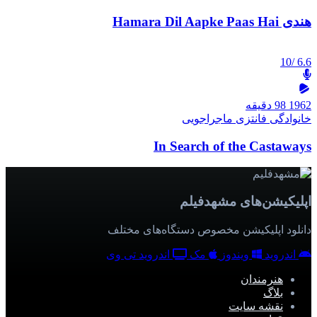
هندی Hamara Dil Aapke Paas Hai
/10
6.6
1962
98 دقیقه
خانوادگی
فانتزی
ماجراجویی
In Search of the Castaways
اپلیکیشن‌های مشهدفیلم
دانلود اپلیکیشن مخصوص دستگاه‌های مختلف
اندروید
ویندوز
مک
اندروید تی وی
هنرمندان
بلاگ
نقشه سایت