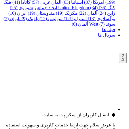
(199)
آمریکا (87)
اسپانیا (63)
آلمان غربی (57)
کانادا (41)
هنگ
کنگ (36)
United Kingdom (34)
اتحاد جماهیر شوروی (25)
ژاپن (24)
آلمان (22)
مکزیک (19)
هندوستان (19)
ایران (16)
یوگسلاوی (13)
استرالیا (12)
سوئیس (12)
بلژیک (9)
تایوان (7)
سوئد (7)
West آلمان (6)
فیلم ها
سریال ها
2
انتقال کاربران از اسکریپت به سایت
با عرض سلام جهت ارتقا خدمات کاربری و سهولت استفاده