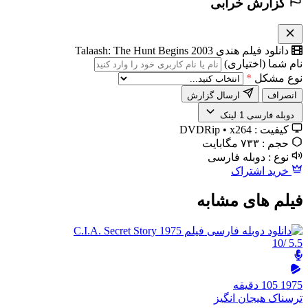
گزارش خرابی
دانلود فیلم هندی Talaash: The Hunt Begins 2003
نام شما (اختیاری)
نوع مشکل
*
انصراف
ارسال گزارش
️ دوبله فارسی
1 لینک
کیفیت :
DVDRip • x264
حجم :
۷۳۳ مگابایت
نوع :
دوبله فارسی
خرید اشتراک
فیلم های مشابه
/10
5.5
1975
105 دقیقه
ترسناک
هیجان انگیز