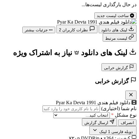
در حال بارگذاری لیست‌ها...
ساخت لیست جدید
لینک های دانلود
نظرات کاربران
2
جزئیات بیشتر
لیست مرتبط
لینک های دانلود
نیاز به اشتراک ویژه
گزارش خرابی
گزارش خرابی
دانلود فیلم هندی Pyar Ka Devta 1991
نام شما (اختیاری)
نوع مشکل
*
انصراف
ارسال گزارش
️ دوبله فارسی
1 لینک
کیفیت :
۷۲۰p DVDRip • x264