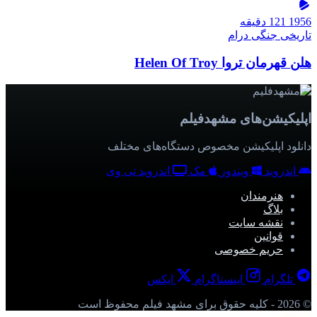
1956
121 دقیقه
تاریخی
جنگی
درام
هلن قهرمان تروا Helen Of Troy
اپلیکیشن‌های مشهدفیلم
دانلود اپلیکیشن مخصوص دستگاه‌های مختلف
اندروید
ویندوز
مک
اندروید تی وی
هنرمندان
بلاگ
نقشه سایت
قوانین
حریم خصوصی
تلگرام
اینستاگرام
ایکس
© 2026 - کلیه حقوق برای مشهد فیلم محفوظ است