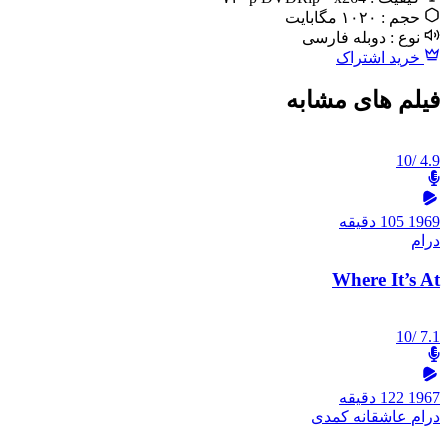
حجم :
۱۰۲۰ مگابایت
نوع :
دوبله فارسی
خرید اشتراک
فیلم های مشابه
/10
4.9
1969
105 دقیقه
درام
Where It’s At
/10
7.1
1967
122 دقیقه
درام
عاشقانه
کمدی