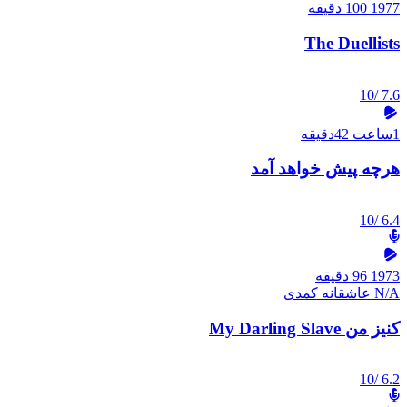
1977
100 دقیقه
The Duellists
/10
7.6
1ساعت 42دقیقه
هرچه پیش خواهد آمد
/10
6.4
1973
96 دقیقه
N/A
عاشقانه
کمدی
کنیز من My Darling Slave
/10
6.2