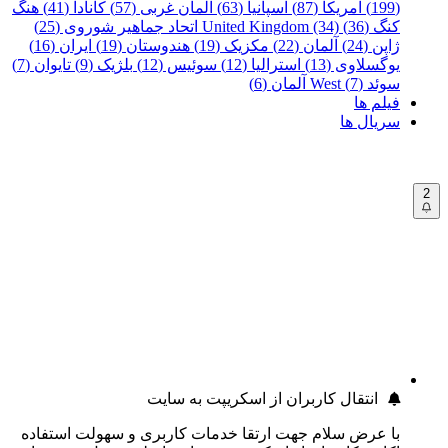
(199)
آمریکا (87)
اسپانیا (63)
آلمان غربی (57)
کانادا (41)
هنگ
کنگ (36)
United Kingdom (34)
اتحاد جماهیر شوروی (25)
ژاپن (24)
آلمان (22)
مکزیک (19)
هندوستان (19)
ایران (16)
یوگسلاوی (13)
استرالیا (12)
سوئیس (12)
بلژیک (9)
تایوان (7)
سوئد (7)
West آلمان (6)
فیلم ها
سریال ها
2
انتقال کاربران از اسکریپت به سایت
با عرض سلام جهت ارتقا خدمات کاربری و سهولت استفاده