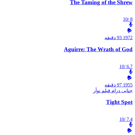
The Taming of the Shrew
/10
8
1972
93 دقیقه
Aguirre: The Wrath of God
/10
6.7
1955
97 دقیقه
جنایی
درام
فیلم نوآر
Tight Spot
/10
7.4