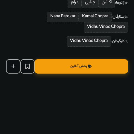
اکشن
جنایی
درام
ژانرها:
Nana Patekar
Kamal Chopra
ستارگان:
Vidhu Vinod Chopra
Vidhu Vinod Chopra
کارگردان:
پخش آنلاین