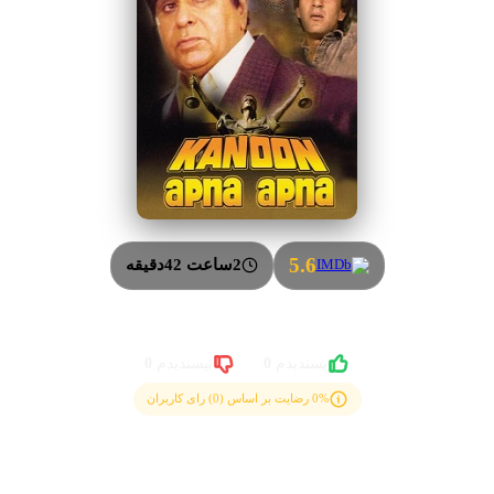
5.6
2ساعت 42دقیقه
0
0
سندیدم
نپسندیدم
اساس (0) رای کاربران