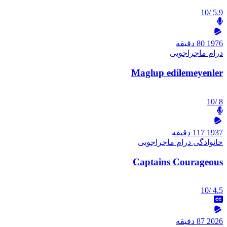
/10
5.9
1976
80 دقیقه
درام
ماجراجویی
Maglup edilemeyenler
/10
8
1937
117 دقیقه
خانوادگی
درام
ماجراجویی
Captains Courageous
/10
4.5
2026
87 دقیقه