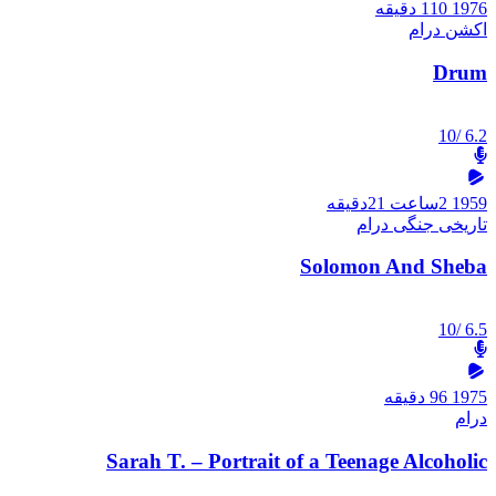
1976
110 دقیقه
اکشن
درام
Drum
/10
6.2
1959
2ساعت 21دقیقه
تاریخی
جنگی
درام
Solomon And Sheba
/10
6.5
1975
96 دقیقه
درام
Sarah T. – Portrait of a Teenage Alcoholic