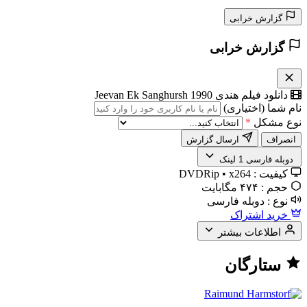
گزارش خرابی
گزارش خرابی
دانلود فیلم هندی Jeevan Ek Sanghursh 1990
نام شما (اختیاری)
نوع مشکل
*
انصراف
ارسال گزارش
️ دوبله فارسی
1 لینک
کیفیت :
DVDRip • x264
حجم :
۴۷۴ مگابایت
نوع :
دوبله فارسی
خرید اشتراک
اطلاعات بیشتر
ستارگان