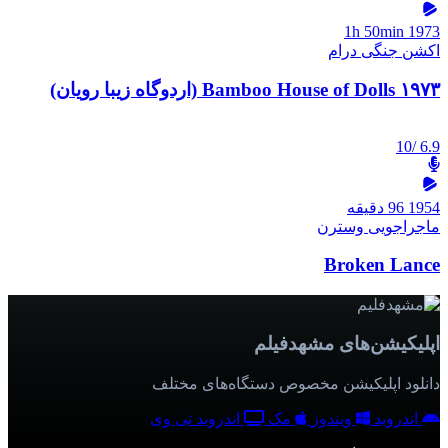
1h 50min
1973
اکشن
جنگی
درام
۱۹۷۳ Bamboo House of Dolls (اردوگاه زیبا رویان)
/10
6.9
1954
96 دقیقه
ماجراجویی
وسترن
Broken Lance
اپلیکیشن‌های مشهدفیلم
دانلود اپلیکیشن مخصوص دستگاه‌های مختلف
اندروید
ویندوز
مک
اندروید تی وی