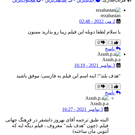
rezabastan
2 می 2022 - 02:48
با سلام لطفا دوبله این فیلم زیبا رو بذارید ممنون
0
1
پاسخ
Arash.p.a
3 نوامبر 2021 - 16:19
“هدف بلند”؛ اینه اسم این فیلم به فارسی/ موفق باشید
0
1
پاسخ
Arash.p.a
3 نوامبر 2021 - 16:27
البته طبق ترجمه آقای بهروز دانشفر در فرهنگ جهانی
فیلم. (چون “هدف بلند” معروف ، فیلم دیگه ایه که
آنتونی مان ساخته)