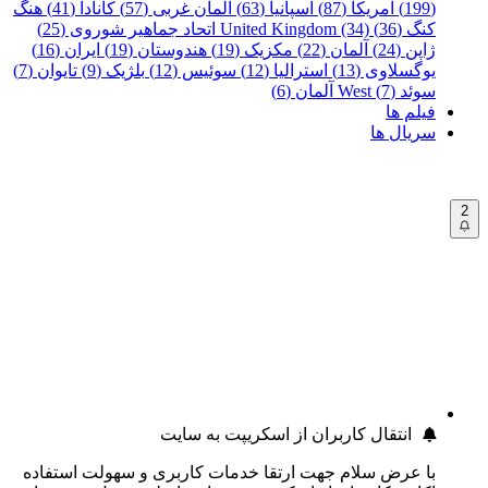
(199)
آمریکا (87)
اسپانیا (63)
آلمان غربی (57)
کانادا (41)
هنگ
کنگ (36)
United Kingdom (34)
اتحاد جماهیر شوروی (25)
ژاپن (24)
آلمان (22)
مکزیک (19)
هندوستان (19)
ایران (16)
یوگسلاوی (13)
استرالیا (12)
سوئیس (12)
بلژیک (9)
تایوان (7)
سوئد (7)
West آلمان (6)
فیلم ها
سریال ها
2
انتقال کاربران از اسکریپت به سایت
با عرض سلام جهت ارتقا خدمات کاربری و سهولت استفاده