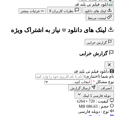
لینک های دانلود
نظرات کاربران
9
جزئیات بیشتر
لیست مرتبط
لینک های دانلود
نیاز به اشتراک ویژه
گزارش خرابی
گزارش خرابی
دانلود فیلم تی بلند قد
نام شما (اختیاری)
نوع مشکل
*
انصراف
ارسال گزارش
️ دوبله فارسی
1 لینک
کیفیت :
720 • x264
حجم :
686.63 MB
نوع :
دوبله فارسی