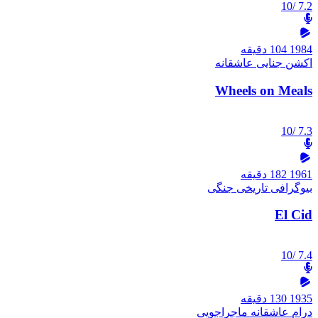
/10
7.2
1984
104 دقیقه
اکشن
جنایی
عاشقانه
Wheels on Meals
/10
7.3
1961
182 دقیقه
بیوگرافی
تاریخی
جنگی
El Cid
/10
7.4
1935
130 دقیقه
درام
عاشقانه
ماجراجویی