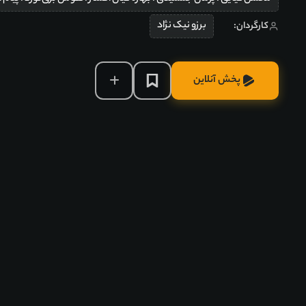
برزو نیک‌ نژاد
کارگردان:
پخش آنلاین