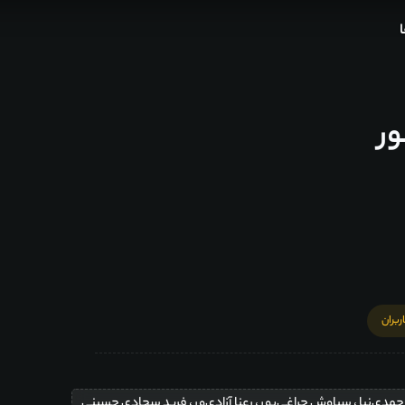
ور
حمدی‌نیا ، سیاوش چراغی‌پور ، رعنا آزادی‌ور ، فرید سجادی حسینی