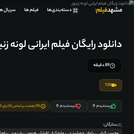
مشهد
فیلم
دسته‌بندی‌ها
فیلم ها
سریال ها
دانلود رایگان فیلم ایرانی لونه زنب
89 دقیقه
720
پسندیدم
0
نپسندیدم
0
0% رضایت بر اساس (0) رای کاربران
ستارگان:
محسن کیایی ، پژمان جمشیدی ، بهاره کیان افشار ، هومن برق‌نورد ، پیام ا