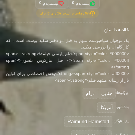
0
0
پسندیدم
نپسندیدم
0% رضایت بر اساس (0) رای کاربران
خلاصه داستان
یک نوجوان سیاهپوست متهم به قتل دو دختر سفید پوست است ، که
کارآگاه آن را بررسی میکند.
<span style="color: #000000">نام پارسی فیلم</span> : <strong>
<span style="color: #0000ff"> قتل مارکوس نلسون</span>
</strong>
<strong><span style="color: #ff0000">پخش اختصاصی برای اولین
بار از رسانه مشهد فیلم</span></strong>
ژانرها:
جنایی
درام
کشور:
آمریکا
ستارگان:
Raimund Harmstorf