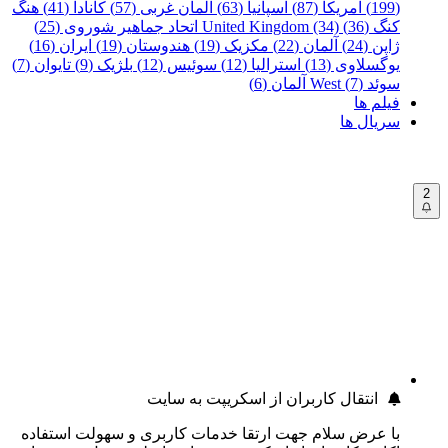
(199)
آمریکا (87)
اسپانیا (63)
آلمان غربی (57)
کانادا (41)
هنگ
کنگ (36)
United Kingdom (34)
اتحاد جماهیر شوروی (25)
ژاپن (24)
آلمان (22)
مکزیک (19)
هندوستان (19)
ایران (16)
یوگسلاوی (13)
استرالیا (12)
سوئیس (12)
بلژیک (9)
تایوان (7)
سوئد (7)
West آلمان (6)
فیلم ها
سریال ها
2
انتقال کاربران از اسکریپت به سایت
با عرض سلام جهت ارتقا خدمات کاربری و سهولت استفاده