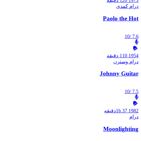
1973
120 دقیقه
درام
کمدی
Paolo the Hot
/10
7.6
1954
110 دقیقه
درام
وسترن
Johnny Guitar
/10
7.5
1982
1h 37دقیقه
درام
Moonlighting