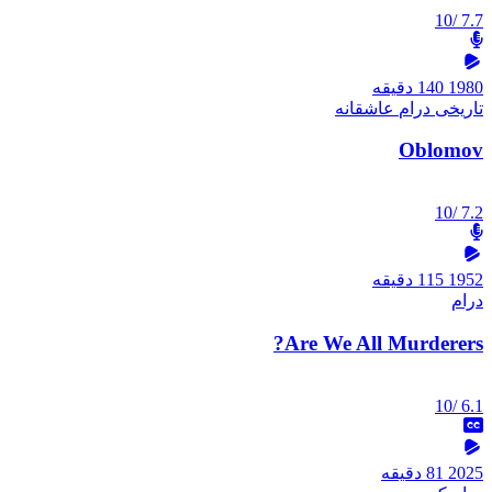
/10
7.7
1980
140 دقیقه
تاریخی
درام
عاشقانه
Oblomov
/10
7.2
1952
115 دقیقه
درام
Are We All Murderers?
/10
6.1
2025
81 دقیقه