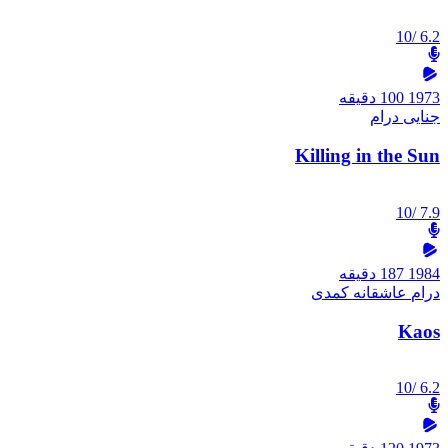
/10
6.2
1973
100 دقیقه
جنایی
درام
Killing in the Sun
/10
7.9
1984
187 دقیقه
درام
عاشقانه
کمدی
Kaos
/10
6.2