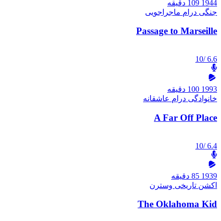
1944
109 دقیقه
جنگی
درام
ماجراجویی
Passage to Marseille
/10
6.6
1993
100 دقیقه
خانوادگی
درام
عاشقانه
A Far Off Place
/10
6.4
1939
85 دقیقه
اکشن
تاریخی
وسترن
The Oklahoma Kid