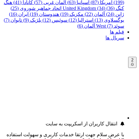
(199)
آمریکا (87)
اسپانیا (63)
آلمان غربی (57)
کانادا (41)
هنگ
کنگ (36)
United Kingdom (34)
اتحاد جماهیر شوروی (25)
ژاپن (24)
آلمان (22)
مکزیک (19)
هندوستان (19)
ایران (16)
یوگسلاوی (13)
استرالیا (12)
سوئیس (12)
بلژیک (9)
تایوان (7)
سوئد (7)
West آلمان (6)
فیلم ها
سریال ها
2
انتقال کاربران از اسکریپت به سایت
با عرض سلام جهت ارتقا خدمات کاربری و سهولت استفاده