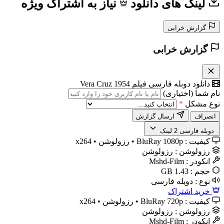
لینک های دانلود
نیاز به اشتراک ویژه
گزارش خرابی
گزارش خرابی
دانلود دوبله فارسی فیلم Vera Cruz 1954
نام شما (اختیاری)
نوع مشکل
*
انصراف
ارسال گزارش
️ دوبله فارسی
2 لینک
کیفیت :
BluRay 1080p • رزولوشن • x264
رزولوشن :
رزولوشن
انکودر :
Mshd-Film
حجم :
1.43 GB
نوع :
دوبله فارسی
خرید اشتراک
کیفیت :
BluRay 720p • رزولوشن • x264
رزولوشن :
رزولوشن
انکودر :
Mshd-Film