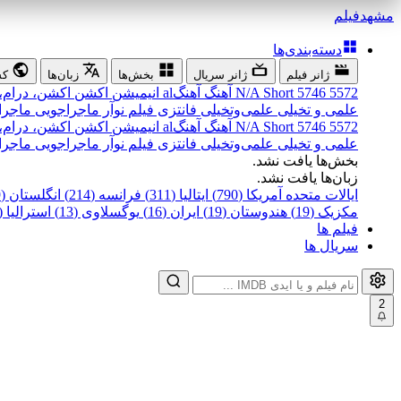
مشهد
فیلم
دسته‌بندی‌ها
ژانر فیلم
ژانر سریال
بخش‌ها
زبان‌ها
کش
5572
5746
Short
N/A
آهنگ
آهنگal
انیمیشن
اکشن
اکشن، درام،
علمی و تخیلی
علمی‌و‌تخیلی
فانتزی
فیلم نوآر
ماجراجویی
ماجرا
5572
5746
Short
N/A
آهنگ
آهنگal
انیمیشن
اکشن
اکشن، درام،
علمی و تخیلی
علمی‌و‌تخیلی
فانتزی
فیلم نوآر
ماجراجویی
ماجرا
بخش‌ها یافت نشد.
زبان‌ها یافت نشد.
ایالات متحده آمریکا (790)
ایتالیا (311)
فرانسه (214)
انگلستان (199)
مکزیک (19)
هندوستان (19)
ایران (16)
یوگسلاوی (13)
استرالیا (12)
فیلم ها
سریال ها
2