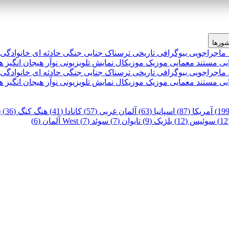
ورها
 ماجراجویی
بیوگرافی
تاریخی
ترسناک
جنایی
جنگی
حادثه ای
خانوادگی
یی
مستند
معمایی
موزیک
موزیکال
نمایش تلویزیونی
نوآر
هیجان انگیز
ه
 ماجراجویی
بیوگرافی
تاریخی
ترسناک
جنایی
جنگی
حادثه ای
خانوادگی
یی
مستند
معمایی
موزیک
موزیکال
نمایش تلویزیونی
نوآر
هیجان انگیز
ه
آمریکا (87)
اسپانیا (63)
آلمان غربی (57)
کانادا (41)
هنگ کنگ (36)
)
سوئیس (12)
بلژیک (9)
تایوان (7)
سوئد (7)
West آلمان (6)