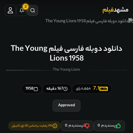
2
مشهد
فیلم
دانلود دوبله فارسی فیلم The Young
Lions 1958
The Young Lions
7.1
167 دقیقه
1958
۸٬۵۵۸ رای
Approved
پسندیدم
0
نپسندیدم
0
0% رضایت بر اساس (0) رای کاربران