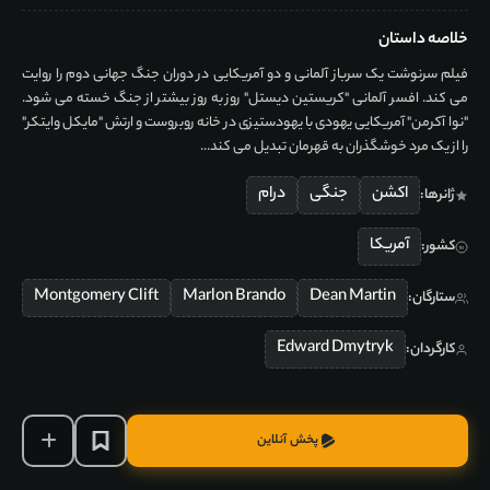
خلاصه داستان
فیلم سرنوشت یک سرباز آلمانی و دو آمریکایی در دوران جنگ جهانی دوم را روایت
می کند. افسر آلمانی "کریستین دیستل" روز به روز بیشتر از جنگ خسته می شود.
"نوا آکرمن" آمریکایی یهودی با یهودستیزی در خانه روبروست و ارتش "مایکل وایتکر"
را از یک مرد خوشگذران به قهرمان تبدیل می کند...
اکشن
جنگی
درام
ژانرها:
آمریکا
کشور:
Montgomery Clift
Marlon Brando
Dean Martin
ستارگان:
Edward Dmytryk
کارگردان:
پخش آنلاین