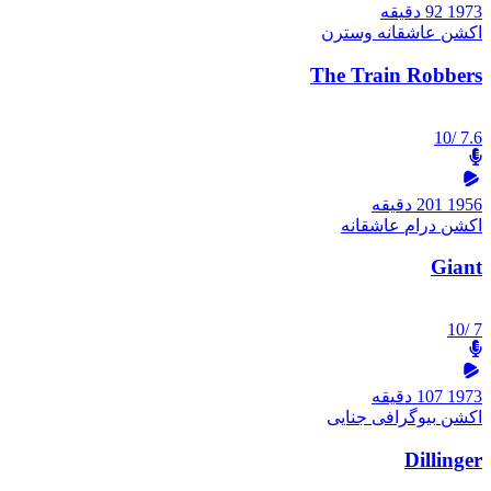
1973
92 دقیقه
اکشن
عاشقانه
وسترن
The Train Robbers
/10
7.6
1956
201 دقیقه
اکشن
درام
عاشقانه
Giant
/10
7
1973
107 دقیقه
اکشن
بیوگرافی
جنایی
Dillinger