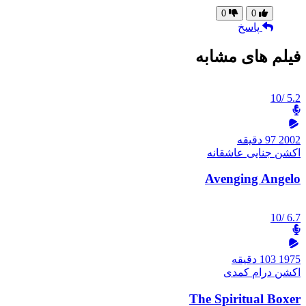
0
0
پاسخ
فیلم های مشابه
/10
5.2
2002
97 دقیقه
اکشن
جنایی
عاشقانه
Avenging Angelo
/10
6.7
1975
103 دقیقه
اکشن
درام
کمدی
The Spiritual Boxer