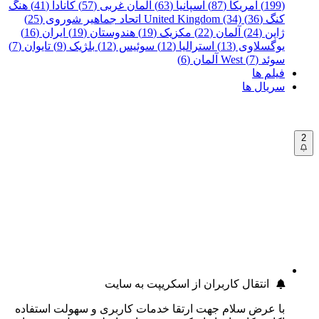
(199)
آمریکا (87)
اسپانیا (63)
آلمان غربی (57)
کانادا (41)
هنگ
کنگ (36)
United Kingdom (34)
اتحاد جماهیر شوروی (25)
ژاپن (24)
آلمان (22)
مکزیک (19)
هندوستان (19)
ایران (16)
یوگسلاوی (13)
استرالیا (12)
سوئیس (12)
بلژیک (9)
تایوان (7)
سوئد (7)
West آلمان (6)
فیلم ها
سریال ها
2
انتقال کاربران از اسکریپت به سایت
با عرض سلام جهت ارتقا خدمات کاربری و سهولت استفاده