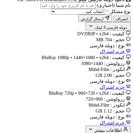
نام شما (اختیاری)
نوع مشکل
*
انصراف
ارسال گزارش
️ دوبله فارسی
3 لینک
کیفیت :
DVDRIP • x264
حجم :
704 MB
نوع :
دوبله فارسی
خرید اشتراک
کیفیت :
BluRay 1080p • 1440×1080 • x264
رزولوشن :
1440×1080
انکودر :
Mshd-Film
حجم :
2.00 GB
نوع :
دوبله فارسی
خرید اشتراک
کیفیت :
BluRay 720p • 960×720 • x264
رزولوشن :
960×720
انکودر :
Mshd-Film
حجم :
1.12 GB
نوع :
دوبله فارسی
خرید اشتراک
اطلاعات بیشتر