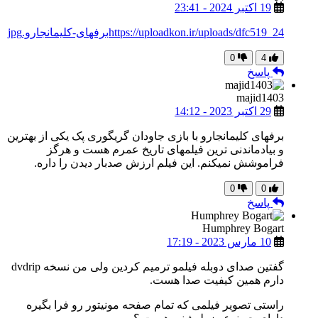
19 اکتبر 2024 - 23:41
https://uploadkon.ir/uploads/dfc519_24برفهای-کلیمانجارو.jpg
0
4
پاسخ
majid1403
29 اکتبر 2023 - 14:12
برفهای کلیمانجارو با بازی جاودان گریگوری پک یکی از بهترین
و بیادماندنی ترین فیلمهای تاریخ عمرم هست و هرگز
فراموشش نمیکنم. این فیلم ارزش صدبار دیدن را داره.
0
0
پاسخ
Humphrey Bogart
10 مارس 2023 - 17:19
گفتین صدای دوبله فیلمو ترمیم کردین ولی من نسخه dvdrip
دارم همین کیفیت صدا هست.
راستی تصویر فیلمی که تمام صفحه مونیتور رو فرا بگیره