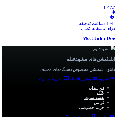
/10
7.7
1941
2ساعت 2دقیقه
درام
عاشقانه
کمدی
Meet John Doe
اپلیکیشن‌های مشهدفیلم
دانلود اپلیکیشن مخصوص دستگاه‌های مختلف
اندروید
ویندوز
مک
اندروید تی وی
هنرمندان
بلاگ
نقشه سایت
قوانین
حریم خصوصی