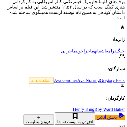
برف‌های کلیمانجارو یک فیلم تکنی کالر آمریکایی به کارگردانی
هنری کینگ است که در سال ۱۹۵۲ منتشر شد. این فیلم بر اساس
داستان کوتاهی به همین نام نوشته ارنست همینگوی ساخته شده
است
ژانرها:
جنگی
درام
عاشقانه
ماجراجویی
ماجرایی
ستارگان:
Ava Gardner
Ava Norring
Gregory Peck
مشاهده همه
کارگردان:
Henry King
Roy Ward Baker
پخش آنلاین
افزودن به لیست تماشا
افزودن به لیست