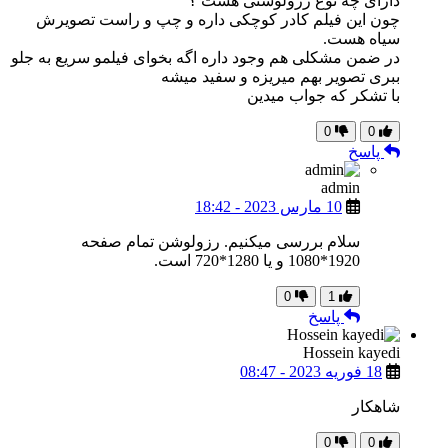
دارای چه نوع رزولوشنی هست ؟
چون این فیلم کادر کوچکی داره و چپ و راست تصویرش
سیاه هست.
در ضمن مشکلی هم وجود داره اگه بخوای فیلمو سریع به جلو
ببری تصویر بهم میریزه و سفید میشه
با تشکر که جواب میدین
0
0
پاسخ
admin
10 مارس 2023 - 18:42
سلام بررسی میکنیم. رزولوشن تمام صفحه
1920*1080 و یا 1280*720 است.
0
1
پاسخ
Hossein kayedi
18 فوریه 2023 - 08:47
شاهکار
0
0