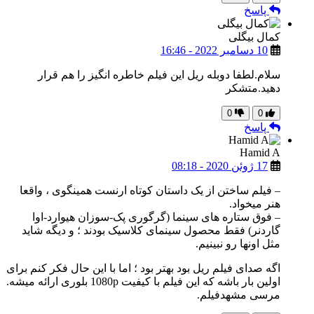
پاسخ
کمال بیگلی
10 دسامبر 2022 - 16:46
سلام.لطفا دوبله ریل این فیلم خاطره انگیز را هم قرار
دهید.متشکر
0
0
پاسخ
Hamid A
17 ژوئن 2020 - 08:18
– فیلم ساختن از یک داستان کوتاه ارنست همینگوی ، واقعا
هنر میخواد.
– فوق ستاره های سینما (گرگوری پک-سوزان هیوارد-اوا
گاردنر) فقط محصول سینمای کلاسیک بودند ؛ و دیگه شاید
مثل اونها رو نبینیم.
اگه صدای فیلم ریل بود بهتر بود ؛ اما با این حال فکر کنم برای
اولین بار باشه که این فیلم با کیفیت 1080p بلوری ارائه میشه.
مرسی مشهدفیلم.