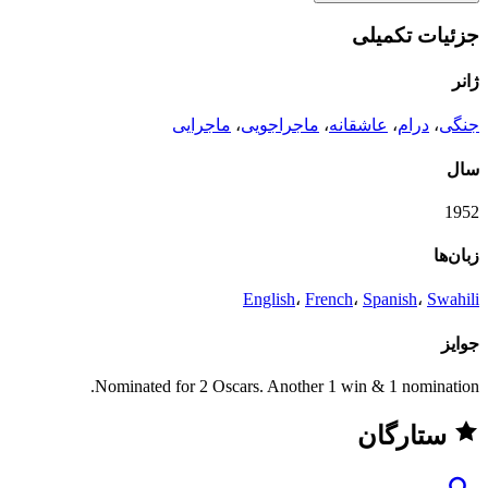
جزئیات تکمیلی
ژانر
جنگی
،
درام
،
عاشقانه
،
ماجراجویی
،
ماجرایی
سال
1952
زبان‌ها
English
،
French
،
Spanish
،
Swahili
جوایز
Nominated for 2 Oscars. Another 1 win & 1 nomination.
ستارگان