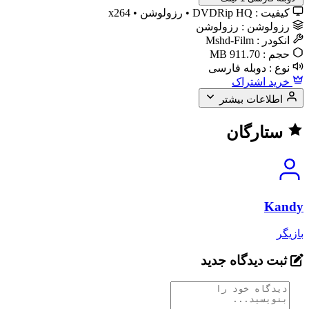
کیفیت :
DVDRip HQ • رزولوشن • x264
رزولوشن :
رزولوشن
انکودر :
Mshd-Film
حجم :
911.70 MB
نوع :
دوبله فارسی
خرید اشتراک
اطلاعات بیشتر
ستارگان
Kandy
بازیگر
ثبت دیدگاه جدید