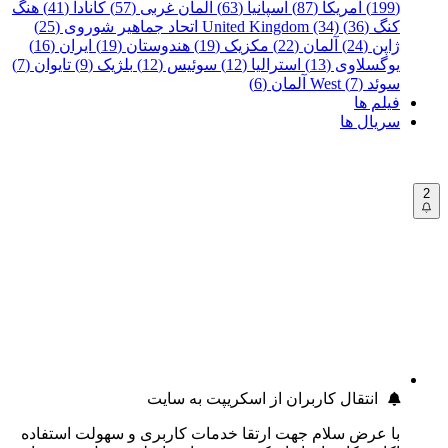
(199)
آمریکا (87)
اسپانیا (63)
آلمان غربی (57)
کانادا (41)
هنگ
کنگ (36)
United Kingdom (34)
اتحاد جماهیر شوروی (25)
ژاپن (24)
آلمان (22)
مکزیک (19)
هندوستان (19)
ایران (16)
یوگسلاوی (13)
استرالیا (12)
سوئیس (12)
بلژیک (9)
تایوان (7)
سوئد (7)
West آلمان (6)
فیلم ها
سریال ها
2
انتقال کاربران از اسکریپت به سایت
با عرض سلام جهت ارتقا خدمات کاربری و سهولت استفاده