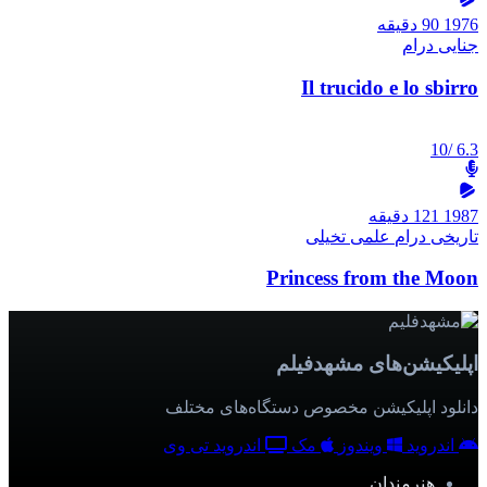
1976
90 دقیقه
جنایی
درام
Il trucido e lo sbirro
/10
6.3
1987
121 دقیقه
تاریخی
درام
علمی تخیلی
Princess from the Moon
اپلیکیشن‌های مشهدفیلم
دانلود اپلیکیشن مخصوص دستگاه‌های مختلف
اندروید
ویندوز
مک
اندروید تی وی
هنرمندان