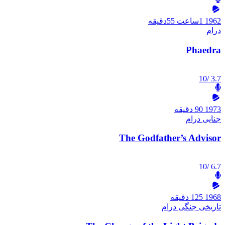
1962
1ساعت 55دقیقه
درام
Phaedra
/10
3.7
1973
90 دقیقه
جنایی
درام
The Godfather’s Advisor
/10
6.7
1968
125 دقیقه
تاریخی
جنگی
درام