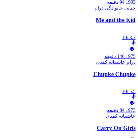
1993
94 دقیقه
جنایی
خانوادگی
درام
Me and the Kid
/10
8.3
1975
146 دقیقه
درام
عاشقانه
کمدی
Chupke Chupke
/10
5.5
1973
84 دقیقه
عاشقانه
کمدی
Carry On Girls