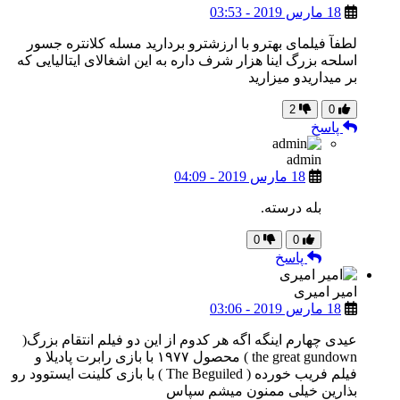
18 مارس 2019 - 03:53
لطفآ فیلمای بهترو با ارزشترو بردارید مسله کلانتره جسور
اسلحه بزرگ اینا هزار شرف داره به این اشغالای ایتالیایی که
بر میداریدو میزارید
2
0
پاسخ
admin
18 مارس 2019 - 04:09
بله درسته.
0
0
پاسخ
امیر امیری
18 مارس 2019 - 03:06
عیدی چهارم اینگه اگه هر کدوم از این دو فیلم انتقام بزرگ(
the great gundown ) محصول ۱۹۷۷ با بازی رابرت پادیلا و
فیلم فریب خورده ( The Beguiled ) با بازی کلینت ایستوود رو
بذارین خیلی ممنون میشم سپاس