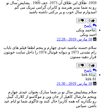
1959. طلاق این طلاق آن 1973. جف 1969 . پشاپش سال نو
رو به شما مدیر هنرمند و کابران گرامی تبریک می گم
امیدوارم سال خوب و پر برکتی داشته باشید
0
0
پاسخ
احمد ونکی
18 مارس 2019 - 22:28
سلام-خسته نباشید-عیدی چهارم و پنجم لطفا فیلم های نایاب
رام نشدنی 1973 و دیوانه فوتبال 1974 را داخل سایت خوبتون
قرار دهید-ممنون
0
0
پاسخ
kirk 81
18 مارس 2019 - 21:30
سلام پیشاپیش سال نو بر شما مبارک بعنوان عیدی چهارم
وپنجم مارشال کاهیل از جان وین و موگامبو از کلارک گیبل
رو بگذارید که همه کاربرا حال کنند ودعاگوی شما تو ایام عید
باشن. سپاس