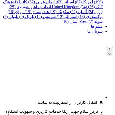
(199)
آمریکا (87)
اسپانیا (63)
آلمان غربی (57)
کانادا (41)
هنگ
کنگ (36)
United Kingdom (34)
اتحاد جماهیر شوروی (25)
ژاپن (24)
آلمان (22)
مکزیک (19)
هندوستان (19)
ایران (16)
یوگسلاوی (13)
استرالیا (12)
سوئیس (12)
بلژیک (9)
تایوان (7)
سوئد (7)
West آلمان (6)
فیلم ها
سریال ها
2
انتقال کاربران از اسکریپت به سایت
با عرض سلام جهت ارتقا خدمات کاربری و سهولت استفاده