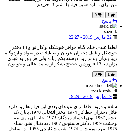
من برای دانلود همین فیلمها اشتراک خریدم
0
1
پاسخ
saeid k
22 مارس 2019 - 22:27
لطفا عیدی فیلم گناه خواهر خوشکله و کازانوا و 13 دختر
خوشکل و قاتل دختران عریان و تعطیلات در سوئد و اردوگاه
زیبا رویان رو بزارید .درسته یکم زیاده ولی هر روز یه عیدی
بزارید تا 13 فروردین خخخخ.تشکر از سایت عالی و خوبتون
0
1
پاسخ
reza khoshdell
19 مارس 2019 - 19:29
سلام و درود لطفا برای عیدهای بعدی این فیلم ها رو بذارید
قاتل دختران خطاکار 1974. دختر انتخابی 1970. پایان یک
عشق 1967. بوی اجساد مردگان 1973. خانه ای روی تپه
وحشت 1959 . دکتر فاستوس 1967 . به دنبال نخود سیاه
1975. مرد نیمه شب 1974. شب شکارچی 1955 . در ساحل