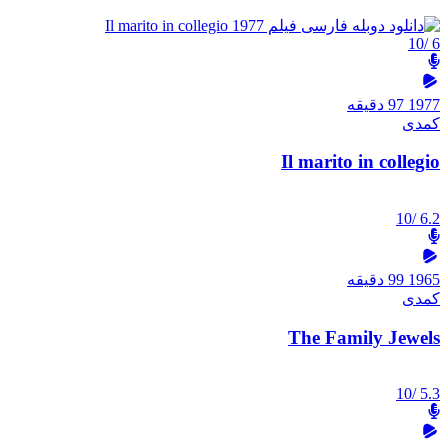
/10
6
1977
97 دقیقه
کمدی
Il marito in collegio
/10
6.2
1965
99 دقیقه
کمدی
The Family Jewels
/10
5.3