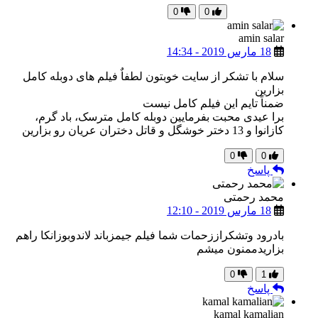
0
0
amin salar
18 مارس 2019 - 14:34
سلام با تشکر از سایت خوبتون لطفاٌ فیلم های دوبله کامل
بزارین
ضمناً تایم این فیلم کامل نیست
برا عیدی محبت بفرمایین دوبله کامل مترسک، باد گرم،
کازانوا و 13 دختر خوشگل و قاتل دختران عریان رو بزارین
0
0
پاسخ
محمد رحمتی
18 مارس 2019 - 12:10
بادرود وتشکراززحمات شما فیلم جیمزباند لاندوبوزانکا راهم
بزاریدممنون میشم
0
1
پاسخ
kamal kamalian