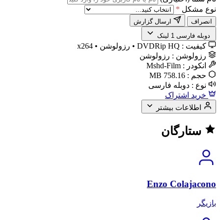
نوع مشکل
*
انصراف
ارسال گزارش
️ دوبله فارسی
1 لینک
کیفیت :
DVDRip HQ • رزولوشن • x264
رزولوشن :
رزولوشن
انکودر :
Mshd-Film
حجم :
758.16 MB
نوع :
دوبله فارسی
خرید اشتراک
اطلاعات بیشتر
ستارگان
Enzo Colajacono
بازیگر