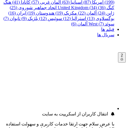
(199)
آمریکا (87)
اسپانیا (63)
آلمان غربی (57)
کانادا (41)
هنگ
کنگ (36)
United Kingdom (34)
اتحاد جماهیر شوروی (25)
ژاپن (24)
آلمان (22)
مکزیک (19)
هندوستان (19)
ایران (16)
یوگسلاوی (13)
استرالیا (12)
سوئیس (12)
بلژیک (9)
تایوان (7)
سوئد (7)
West آلمان (6)
فیلم ها
سریال ها
2
انتقال کاربران از اسکریپت به سایت
با عرض سلام جهت ارتقا خدمات کاربری و سهولت استفاده