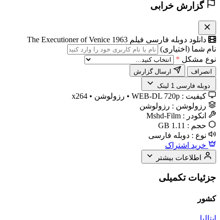
گزارش خرابی
دانلود دوبله فارسی فیلم The Executioner of Venice 1963
نام شما (اختیاری)
نوع مشکل
*
انصراف
ارسال گزارش
️ دوبله فارسی
1 لینک
کیفیت :
WEB-DL 720p • رزولوشن • x264
رزولوشن :
رزولوشن
انکودر :
Mshd-Film
حجم :
1.11 GB
نوع :
دوبله فارسی
خرید اشتراک
اطلاعات بیشتر
جزئیات تکمیلی
کشور
ایتالیا