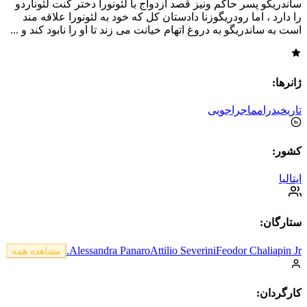
ساندریگو پسر حاکم ونیز قصد ازدواج با لئونورا دختر کنت لئوناردو
را دارد ، اما رودریگوزنا دادستان کل که خود به لئونورا علاقه مند
است به ساندریگو به دروغ اتهام خیانت می زند تا او را نابود کند و ...
ژانرها:
تاریخی
درام
ماجراجویی
کشور:
ایتالیا
ستارگان:
Alessandra Panaro
Attilio Severini
Feodor Chaliapin Jr.
مشاهده همه
کارگردان: