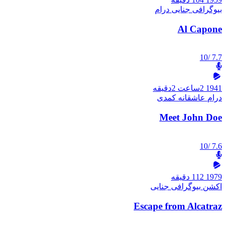
بیوگرافی
جنایی
درام
Al Capone
/10
7.7
1941
2ساعت 2دقیقه
درام
عاشقانه
کمدی
Meet John Doe
/10
7.6
1979
112 دقیقه
اکشن
بیوگرافی
جنایی
Escape from Alcatraz