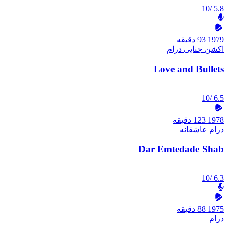
/10
5.8
1979
93 دقیقه
اکشن
جنایی
درام
Love and Bullets
/10
6.5
1978
123 دقیقه
درام
عاشقانه
Dar Emtedade Shab
/10
6.3
1975
88 دقیقه
درام