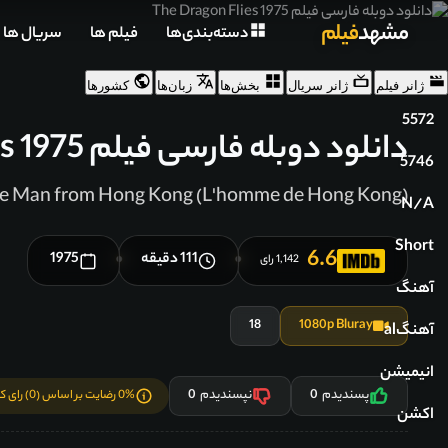
مشهد
فیلم
دسته‌بندی‌ها
فیلم ها
سریال ها
ژانر فیلم
ژانر سریال
بخش‌ها
زبان‌ها
کشورها
5572
دانلود دوبله فارسی فیلم The Dragon Flies 1975
5746
e Man from Hong Kong (L'homme de Hong Kong)
N/A
Short
6.6
111 دقیقه
1975
●
●
1,142 رای
آهنگ
18
1080p Bluray
آهنگal
انیمیشن
پسندیدم
0
نپسندیدم
0
0% رضایت بر اساس (0) رای کاربران
اکشن