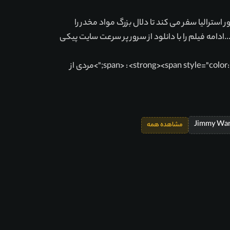
سترالیا سفر می کند تا دلال بزرگ مواد مخدر را
امه فیلم را با دانلود از سرور پر سرعت سایت پیکی
<span style="color: #000000;">نام پارسی فیلم</span> : <strong><span style="color: #0000ff;">مردی از
Jimmy Wan
مشاهده همه