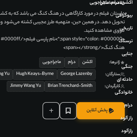
اکشن، درام، ماجراجویی
خلاصه داستان
داستان فیلم در مورد کاراگاهی در هنگ کنگ می باشد که به کشور ا
بیوگرافی
تحویل دهد. در همین حین، متهمبه طرز عجیبی کشته می‌شود و...اد
تاریخی
مووی مشاهده کنید.
ترسناک
هنگ کنگ</span></strong>
جنایی
اکشن
درام
ماجراجویی
ژانرها:
جنگی
g Yu
Hugh Keays-Byrne
George Lazenby
ستارگان:
حادثه ای
Jimmy Wang Yu
Brian Trenchard-Smith
کارگردان:
خانوادگی
درام
پخش آنلاین
راز آلود
رازآلود