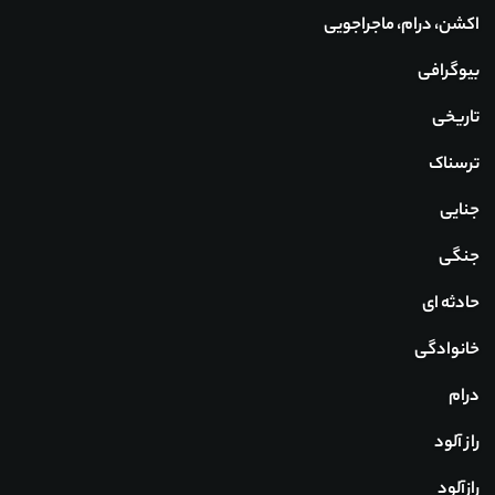
اکشن، درام، ماجراجویی
بیوگرافی
تاریخی
ترسناک
جنایی
جنگی
حادثه ای
خانوادگی
درام
راز آلود
رازآلود