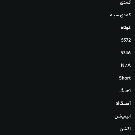
کمدی
کمدی سیاه
کوتاه
5572
5746
N/A
Short
آهنگ
آهنگal
انیمیشن
اکشن