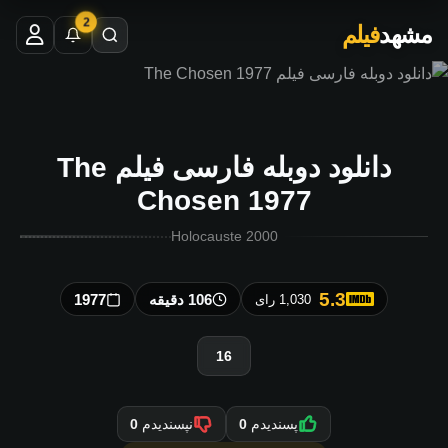
2
مشهد
فیلم
دانلود دوبله فارسی فیلم The
Chosen 1977
Holocauste 2000
5.3
106 دقیقه
1977
1,030 رای
16
پسندیدم
0
نپسندیدم
0