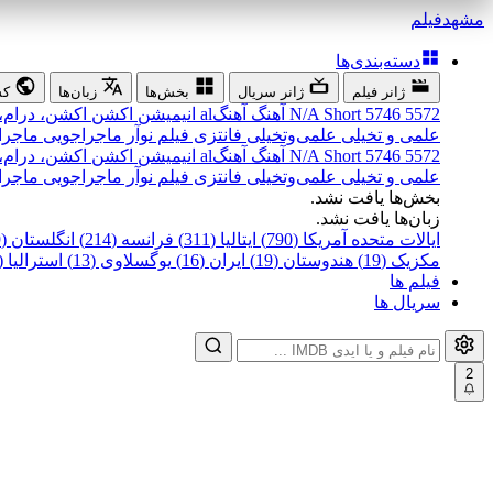
مشهد
فیلم
دسته‌بندی‌ها
ژانر فیلم
ژانر سریال
بخش‌ها
زبان‌ها
کش
5572
5746
Short
N/A
آهنگ
آهنگal
انیمیشن
اکشن
اکشن، درام،
علمی و تخیلی
علمی‌و‌تخیلی
فانتزی
فیلم نوآر
ماجراجویی
ماجرا
5572
5746
Short
N/A
آهنگ
آهنگal
انیمیشن
اکشن
اکشن، درام،
علمی و تخیلی
علمی‌و‌تخیلی
فانتزی
فیلم نوآر
ماجراجویی
ماجرا
بخش‌ها یافت نشد.
زبان‌ها یافت نشد.
ایالات متحده آمریکا (790)
ایتالیا (311)
فرانسه (214)
انگلستان (199)
مکزیک (19)
هندوستان (19)
ایران (16)
یوگسلاوی (13)
استرالیا (12)
فیلم ها
سریال ها
2