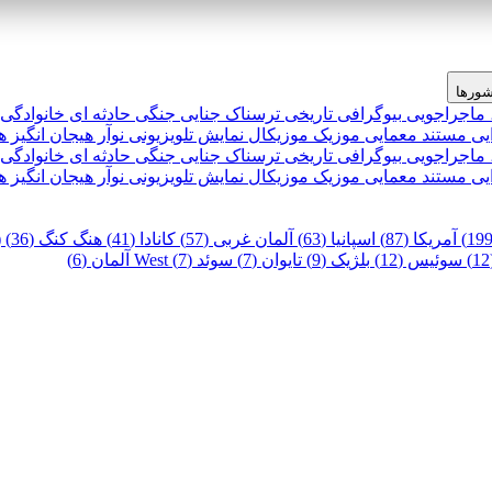
ورها
 ماجراجویی
بیوگرافی
تاریخی
ترسناک
جنایی
جنگی
حادثه ای
خانوادگی
یی
مستند
معمایی
موزیک
موزیکال
نمایش تلویزیونی
نوآر
هیجان انگیز
ه
 ماجراجویی
بیوگرافی
تاریخی
ترسناک
جنایی
جنگی
حادثه ای
خانوادگی
یی
مستند
معمایی
موزیک
موزیکال
نمایش تلویزیونی
نوآر
هیجان انگیز
ه
آمریکا (87)
اسپانیا (63)
آلمان غربی (57)
کانادا (41)
هنگ کنگ (36)
)
سوئیس (12)
بلژیک (9)
تایوان (7)
سوئد (7)
West آلمان (6)