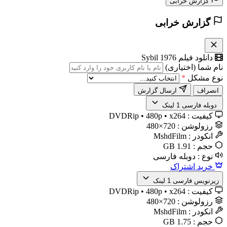
گزارش خرابی
گزارش خرابی
دانلود فیلم Sybil 1976
نام شما (اختیاری)
نوع مشکل
*
انصراف
ارسال گزارش
️ دوبله فارسی
1 لینک
کیفیت :
DVDRip • 480p • x264
رزولوشن :
720×480
انکودر :
MshdFilm
حجم :
1.91 GB
نوع :
دوبله فارسی
خرید اشتراک
زیرنویس فارسی
1 لینک
کیفیت :
DVDRip • 480p • x264
رزولوشن :
720×480
انکودر :
MshdFilm
حجم :
1.75 GB