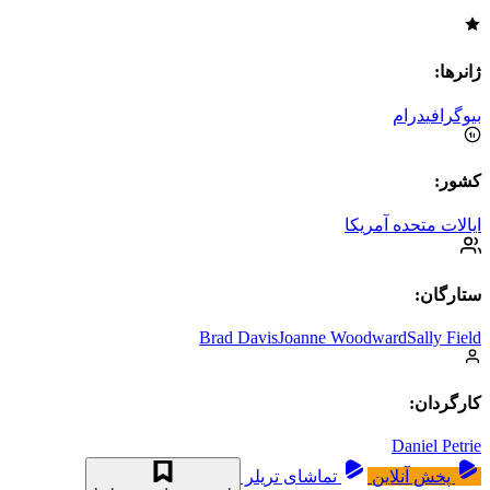
ژانرها:
بیوگرافی
درام
کشور:
ایالات متحده آمریکا
ستارگان:
Brad Davis
Joanne Woodward
Sally Field
کارگردان:
Daniel Petrie
پخش آنلاین
تماشای تریلر