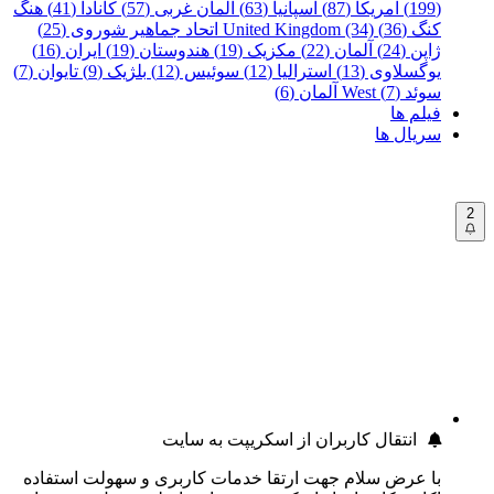
(199)
آمریکا (87)
اسپانیا (63)
آلمان غربی (57)
کانادا (41)
هنگ
کنگ (36)
United Kingdom (34)
اتحاد جماهیر شوروی (25)
ژاپن (24)
آلمان (22)
مکزیک (19)
هندوستان (19)
ایران (16)
یوگسلاوی (13)
استرالیا (12)
سوئیس (12)
بلژیک (9)
تایوان (7)
سوئد (7)
West آلمان (6)
فیلم ها
سریال ها
2
انتقال کاربران از اسکریپت به سایت
با عرض سلام جهت ارتقا خدمات کاربری و سهولت استفاده