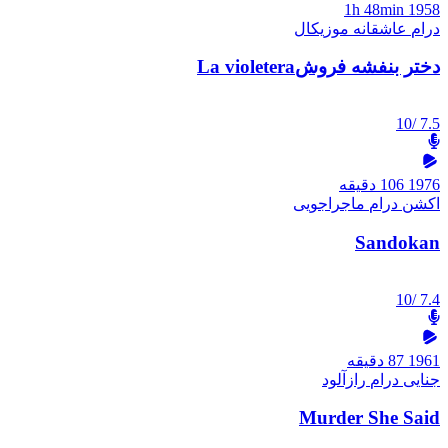
1h 48min
1958
درام
عاشقانه
موزیکال
دختر بنفشه فروشLa violetera
/10
7.5
1976
106 دقیقه
اکشن
درام
ماجراجویی
Sandokan
/10
7.4
1961
87 دقیقه
جنایی
درام
رازآلود
Murder She Said