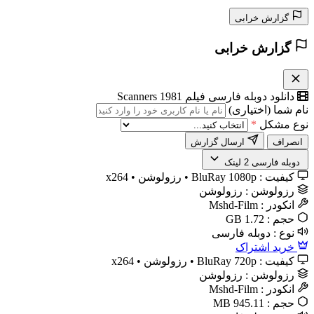
گزارش خرابی
گزارش خرابی
دانلود دوبله فارسی فیلم Scanners 1981
نام شما (اختیاری)
نوع مشکل
*
انصراف
ارسال گزارش
️ دوبله فارسی
2 لینک
کیفیت :
BluRay 1080p • رزولوشن • x264
رزولوشن :
رزولوشن
انکودر :
Mshd-Film
حجم :
1.72 GB
نوع :
دوبله فارسی
خرید اشتراک
کیفیت :
BluRay 720p • رزولوشن • x264
رزولوشن :
رزولوشن
انکودر :
Mshd-Film
حجم :
945.11 MB