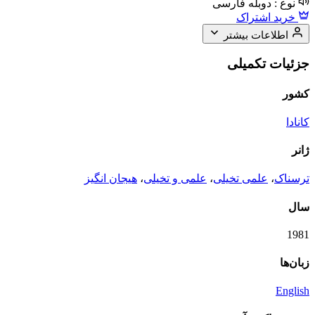
نوع :
دوبله فارسی
خرید اشتراک
اطلاعات بیشتر
جزئیات تکمیلی
کشور
کانادا
ژانر
ترسناک
،
علمی تخیلی
،
علمی و تخیلی
،
هیجان انگیز
سال
1981
زبان‌ها
English