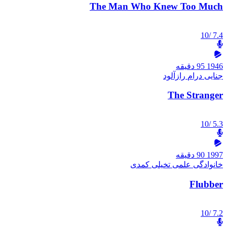
The Man Who Knew Too Much
/10
7.4
1946
95 دقیقه
جنایی
درام
رازآلود
The Stranger
/10
5.3
1997
90 دقیقه
خانوادگی
علمی تخیلی
کمدی
Flubber
/10
7.2