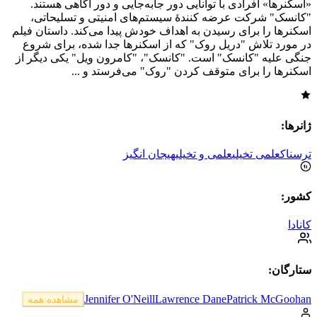
«اسکنرها» افرادی با توانایی دور جابه‌جایی و دور آگاهی هستند.
"کانسک" شرکت عرضه کنندهٔ سیستم‌های امنیتی و تسلیحاتی،
اسکنرها را برای رسیدن به اهداف خودش پیدا می‌کند. داستان فیلم
در مورد تلاش "دریل روک" که از اسکنرها جدا شده، برای شروع
جنگی علیه "کانسک" است. "کانسک"، "کامرون ویل" یکی دیگر از
اسکنرها را برای متوقف کردن "روک" می‌فرستد و ...
ژانرها:
ترسناک
علمی تخیلی
علمی و تخیلی
هیجان انگیز
کشور:
کانادا
ستارگان:
Jennifer O'Neill
Lawrence Dane
Patrick McGoohan
مشاهده همه