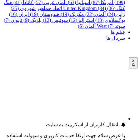
(199)
آمریکا (87)
اسپانیا (63)
آلمان غربی (57)
کانادا (41)
هنگ
کنگ (36)
United Kingdom (34)
اتحاد جماهیر شوروی (25)
ژاپن (24)
آلمان (22)
مکزیک (19)
هندوستان (19)
ایران (16)
یوگسلاوی (13)
استرالیا (12)
سوئیس (12)
بلژیک (9)
تایوان (7)
سوئد (7)
West آلمان (6)
فیلم ها
سریال ها
2
انتقال کاربران از اسکریپت به سایت
با عرض سلام جهت ارتقا خدمات کاربری و سهولت استفاده