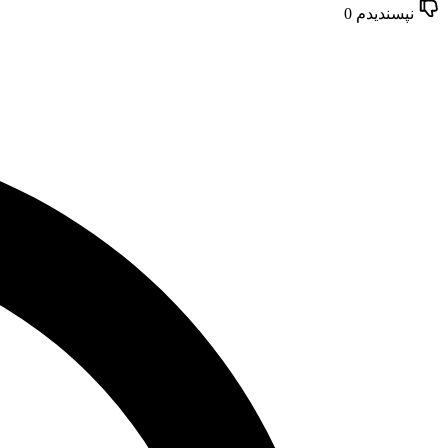
نپسندیدم
0