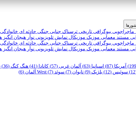
ورها
 ماجراجویی
بیوگرافی
تاریخی
ترسناک
جنایی
جنگی
حادثه ای
خانوادگی
یی
مستند
معمایی
موزیک
موزیکال
نمایش تلویزیونی
نوآر
هیجان انگیز
ه
 ماجراجویی
بیوگرافی
تاریخی
ترسناک
جنایی
جنگی
حادثه ای
خانوادگی
یی
مستند
معمایی
موزیک
موزیکال
نمایش تلویزیونی
نوآر
هیجان انگیز
ه
آمریکا (87)
اسپانیا (63)
آلمان غربی (57)
کانادا (41)
هنگ کنگ (36)
)
سوئیس (12)
بلژیک (9)
تایوان (7)
سوئد (7)
West آلمان (6)