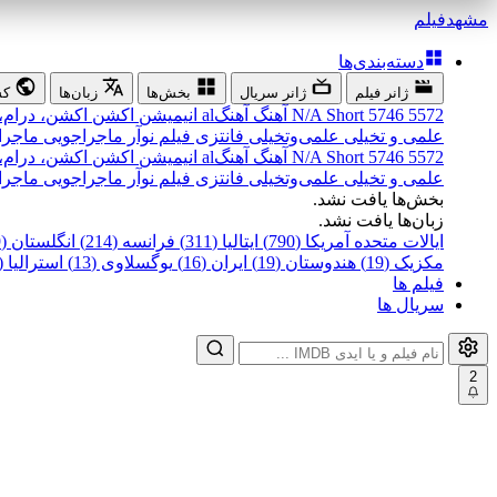
مشهد
فیلم
دسته‌بندی‌ها
ژانر فیلم
ژانر سریال
بخش‌ها
زبان‌ها
کش
5572
5746
Short
N/A
آهنگ
آهنگal
انیمیشن
اکشن
اکشن، درام،
علمی و تخیلی
علمی‌و‌تخیلی
فانتزی
فیلم نوآر
ماجراجویی
ماجرا
5572
5746
Short
N/A
آهنگ
آهنگal
انیمیشن
اکشن
اکشن، درام،
علمی و تخیلی
علمی‌و‌تخیلی
فانتزی
فیلم نوآر
ماجراجویی
ماجرا
بخش‌ها یافت نشد.
زبان‌ها یافت نشد.
ایالات متحده آمریکا (790)
ایتالیا (311)
فرانسه (214)
انگلستان (199)
مکزیک (19)
هندوستان (19)
ایران (16)
یوگسلاوی (13)
استرالیا (12)
فیلم ها
سریال ها
2