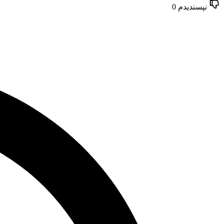
نپسندیدم
0