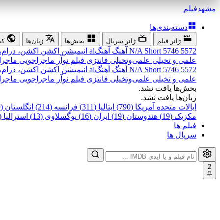
مشهد
فیلم
دسته‌بندی‌ها
ژانر فیلم
ژانر سریال
بخش‌ها
زبان‌ها
کش
5572
5746
Short
N/A
آهنگ
آهنگal
انیمیشن
اکشن
اکشن، درام،
علمی و تخیلی
علمی‌و‌تخیلی
فانتزی
فیلم نوآر
ماجراجویی
ماجرا
5572
5746
Short
N/A
آهنگ
آهنگal
انیمیشن
اکشن
اکشن، درام،
علمی و تخیلی
علمی‌و‌تخیلی
فانتزی
فیلم نوآر
ماجراجویی
ماجرا
بخش‌ها یافت نشد.
زبان‌ها یافت نشد.
ایالات متحده آمریکا (790)
ایتالیا (311)
فرانسه (214)
انگلستان (199)
مکزیک (19)
هندوستان (19)
ایران (16)
یوگسلاوی (13)
استرالیا (12)
فیلم ها
سریال ها
2