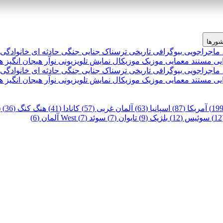
ورها
 ماجراجویی
بیوگرافی
تاریخی
ترسناک
جنایی
جنگی
حادثه ای
خانوادگی
یی
مستند
معمایی
موزیک
موزیکال
نمایش تلویزیونی
نوآر
هیجان انگیز
ه
 ماجراجویی
بیوگرافی
تاریخی
ترسناک
جنایی
جنگی
حادثه ای
خانوادگی
یی
مستند
معمایی
موزیک
موزیکال
نمایش تلویزیونی
نوآر
هیجان انگیز
ه
آمریکا (87)
اسپانیا (63)
آلمان غربی (57)
کانادا (41)
هنگ کنگ (36)
)
سوئیس (12)
بلژیک (9)
تایوان (7)
سوئد (7)
West آلمان (6)