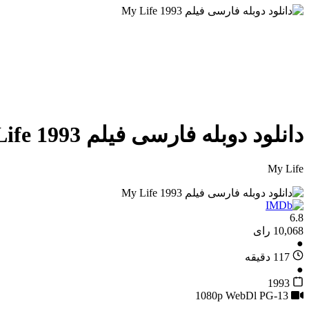
دانلود دوبله فارسی فیلم My Life 1993
My Life
6.8
10,068 رای
●
117 دقیقه
●
1993
PG-13
1080p WebDl