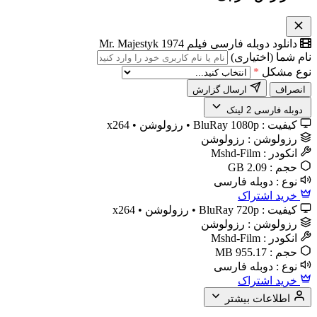
دانلود دوبله فارسی فیلم Mr. Majestyk 1974
نام شما (اختیاری)
نوع مشکل
*
انصراف
ارسال گزارش
️ دوبله فارسی
2 لینک
کیفیت :
BluRay 1080p • رزولوشن • x264
رزولوشن :
رزولوشن
انکودر :
Mshd-Film
حجم :
2.09 GB
نوع :
دوبله فارسی
خرید اشتراک
کیفیت :
BluRay 720p • رزولوشن • x264
رزولوشن :
رزولوشن
انکودر :
Mshd-Film
حجم :
955.17 MB
نوع :
دوبله فارسی
خرید اشتراک
اطلاعات بیشتر