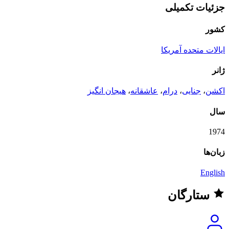
جزئیات تکمیلی
کشور
ایالات متحده آمریکا
ژانر
اکشن
،
جنایی
،
درام
،
عاشقانه
،
هیجان انگیز
سال
1974
زبان‌ها
English
ستارگان