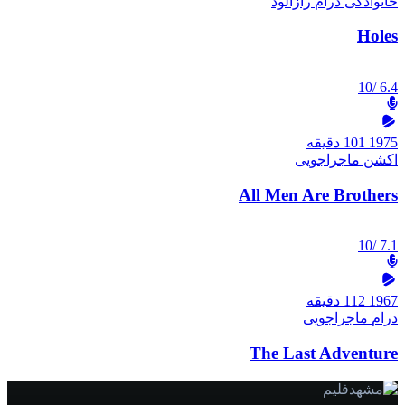
خانوادگی
درام
رازآلود
Holes
/10
6.4
1975
101 دقیقه
اکشن
ماجراجویی
All Men Are Brothers
/10
7.1
1967
112 دقیقه
درام
ماجراجویی
The Last Adventure