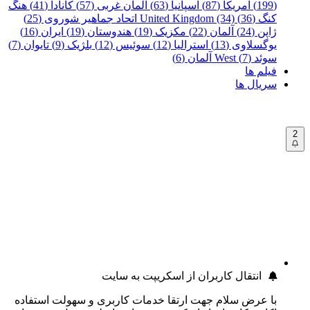
(199)
آمریکا (87)
اسپانیا (63)
آلمان غربی (57)
کانادا (41)
هنگ
کنگ (36)
United Kingdom (34)
اتحاد جماهیر شوروی (25)
ژاپن (24)
آلمان (22)
مکزیک (19)
هندوستان (19)
ایران (16)
یوگسلاوی (13)
استرالیا (12)
سوئیس (12)
بلژیک (9)
تایوان (7)
سوئد (7)
West آلمان (6)
فیلم ها
سریال ها
2
انتقال کاربران از اسکریپت به سایت
با عرض سلام جهت ارتقا خدمات کاربری و سهولت استفاده