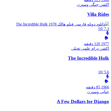
اکشن
جنگی
وسترن
Villa Rides
/10
7.3
1977
120 دقیقه
اکشن
درام
علمی تخیلی
The Incredible Hulk
/10
5.6
1966
85 دقیقه
جنایی
وسترن
A Few Dollars for Django