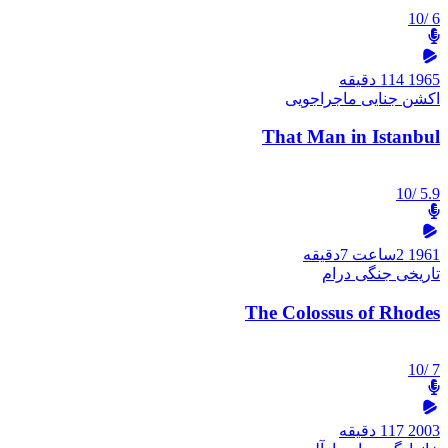
/10
6
1965
114 دقیقه
اکشن
جنایی
ماجراجویی
That Man in Istanbul
/10
5.9
1961
2ساعت 7دقیقه
تاریخی
جنگی
درام
The Colossus of Rhodes
/10
7
2003
117 دقیقه