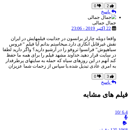
0
2
پاسخ
جمال جمالی
22 اکتبر 2019 - 23:06
واقعا دوبله چارلز برانسون در جذابیت فیلمهایش در ایران
نقش غیرقابل انکاری دارد.میخاستم بدانم آیا فیلم “عروس
سیاهپوش” فرانسوا تروفو را در آرشیو دارید؟ واگر دارید لطفا
در سایت قرار دهید.خداوند مشهد فیلم را برای همه ما حفظ
کند آنهم در این روزهای سیاه که حمله به سایتهای پرطرفدار
به امری عادی تبدیل شده.با سپاس از زحمات شما عزیزان
0
3
پاسخ
فیلم های مشابه
/10
6.4
1968
125 دقیقه