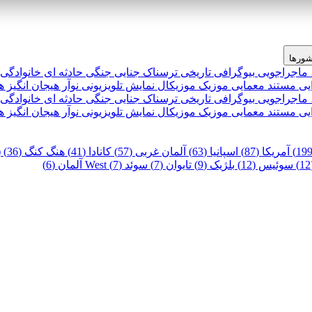
ورها
 ماجراجویی
بیوگرافی
تاریخی
ترسناک
جنایی
جنگی
حادثه ای
خانوادگی
یی
مستند
معمایی
موزیک
موزیکال
نمایش تلویزیونی
نوآر
هیجان انگیز
ه
 ماجراجویی
بیوگرافی
تاریخی
ترسناک
جنایی
جنگی
حادثه ای
خانوادگی
یی
مستند
معمایی
موزیک
موزیکال
نمایش تلویزیونی
نوآر
هیجان انگیز
ه
آمریکا (87)
اسپانیا (63)
آلمان غربی (57)
کانادا (41)
هنگ کنگ (36)
)
سوئیس (12)
بلژیک (9)
تایوان (7)
سوئد (7)
West آلمان (6)