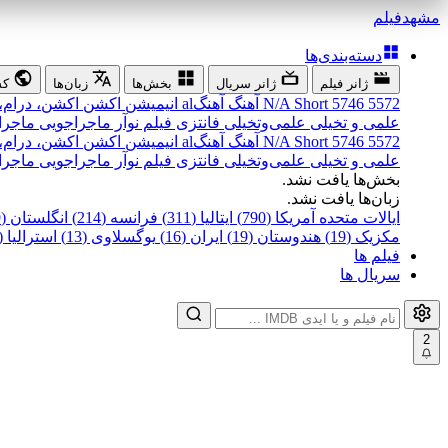
مشهد
فیلم
دسته‌بندی‌ها
ژانر فیلم
ژانر سریال
بخش‌ها
زبان‌ها
کش
5572
5746
Short
N/A
آهنگ
آهنگal
انیمیشن
اکشن
اکشن، درام،
علمی و تخیلی
علمی‌و‌تخیلی
فانتزی
فیلم نوآر
ماجراجویی
ماجرا
5572
5746
Short
N/A
آهنگ
آهنگal
انیمیشن
اکشن
اکشن، درام،
علمی و تخیلی
علمی‌و‌تخیلی
فانتزی
فیلم نوآر
ماجراجویی
ماجرا
بخش‌ها یافت نشد.
زبان‌ها یافت نشد.
ایالات متحده آمریکا (790)
ایتالیا (311)
فرانسه (214)
انگلستان (199)
مکزیک (19)
هندوستان (19)
ایران (16)
یوگسلاوی (13)
استرالیا (12)
فیلم ها
سریال ها
2