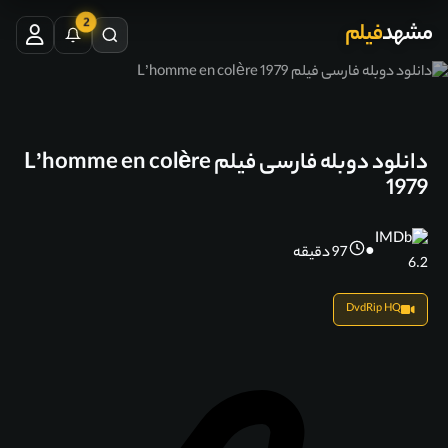
2
مشهد
فیلم
دانلود دوبله فارسی فیلم L’homme en colère
1979
●
97 دقیقه
6.2
DvdRip HQ