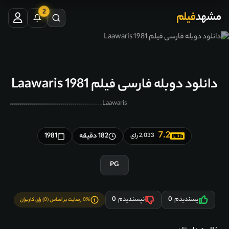
2
مشهد
فیلم
دانلود دوبله فارسی فیلم Laawaris 1981
Laawaris
7.2
182 دقیقه
1981
2,033 رای
PG
پسندیدم
0
نپسندیدم
0
0% رضایت بر اساس (0) رای کاربران