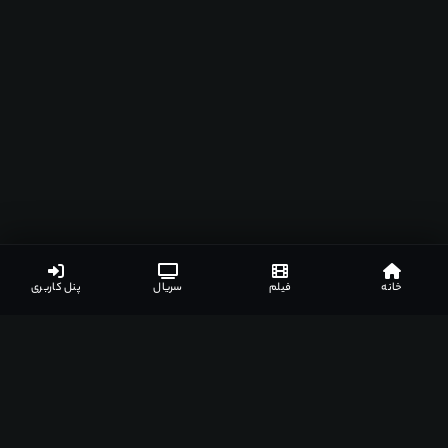
خانه
فیلم
سریال
پنل کاربری
جزئیات بیشتر
لینک های دانلود
نظرات کاربران
لیست مرتبط
اطلاعات بیشتر