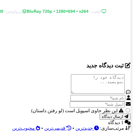
کیفیت :
BluRay 720p • 1280×694 • x264
رزولوشن :
694
اطلاعات بیشتر
ثبت دیدگاه جدید
این نظر حاوی اسپویل است (لو رفتن داستان)
ارسال دیدگاه
1 دیدگاه
مرتب‌سازی:
جدیدترین
•
قدیمی‌ترین
•
محبوب‌ترین