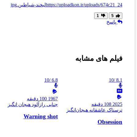
https://uploadkon.ir/uploads/674c21_24لبخند-شیاطین.jpg
1
5
پاسخ
فیلم های مشابه
/10
6.8
/10
8.1
1967
100 دقیقه
2025
108 دقیقه
جنایی
رازآلود
هیجان انگیز
ترسناک
عاشقانه
هیجان‌انگیز
Warning shot
Obsession