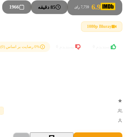
6.9
1966
85 دقیقه
●
●
7,759 رای
16
1080p Bluray
0
0
0% رضایت بر اساس (0) رای کاربران
پسندیدم
نپسندیدم
خلاصه داستان
یک روستای کارپات توسط شبح یک دختر کوچک قاتل تسخ
کنند در حالی که یک جادوگر تلاش می کند از روستاییان
ترسناک
رازآلود
ژانرها:
Fabienne Dali
Erika Blanc
Aldo Barozzi
ستارگان:
م
Mario Bava
کارگردان: