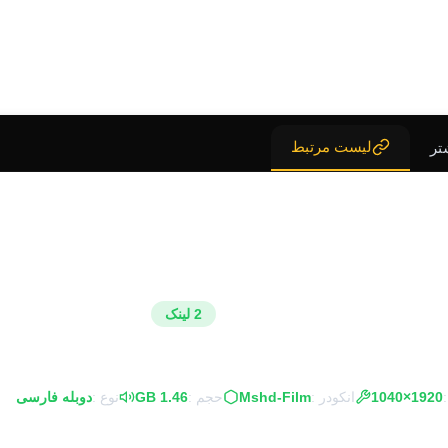
لیست مرتبط
تر
2 لینک
1920×1040
انکودر :
Mshd-Film
حجم :
1.46 GB
نوع :
دوبله فارسی