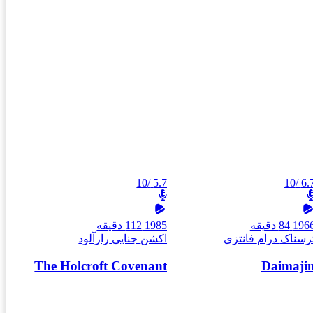
/10
5.7
/10
6.
196
84 دقیقه
1985
112 دقیقه
رسناک
درام
فانتزی
اکشن
جنایی
رازآلود
The Holcroft Covenant
Daimaji