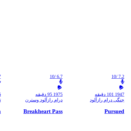
7
/10
6.7
/10
7.2
1947
101 دقیقه
1975
95 دقیقه
6
جنگی
درام
رازآلود
درام
رازآلود
وسترن
ت
n
Breakheart Pass
Pursued