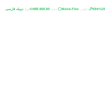
1280×
انکودر :
Mshd-Film
حجم :
868.80 MB
نوع :
دوبله فارسی