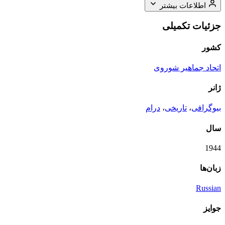
اطلاعات بیشتر
جزئیات تکمیلی
کشور
اتحاد جماهیر شوروی
ژانر
بیوگرافی
،
تاریخی
،
درام
سال
1944
زبان‌ها
Russian
جوایز