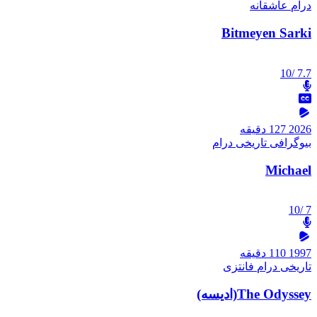
درام
عاشقانه
Bitmeyen Sarki
/10
7.7
2026
127 دقیقه
بیوگرافی
تاریخی
درام
Michael
/10
7
1997
110 دقیقه
تاریخی
درام
فانتزی
The Odyssey(ادیسه)