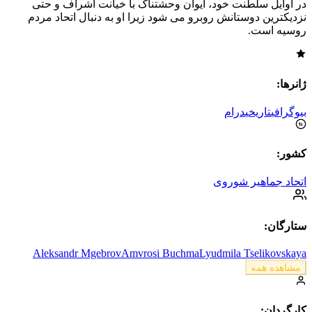
در اوایل سلطنت خود، ایوان وحشتناک با خیانت اشراف و حتی
نزدیکترین دوستانش روبرو می شود زیرا او به دنبال اتحاد مردم
روسیه است.
ژانرها:
بیوگرافی
تاریخی
درام
کشور:
اتحاد جماهیر شوروی
ستارگان:
Aleksandr Mgebrov
Amvrosi Buchma
Lyudmila Tselikovskaya
مشاهده همه
کارگردان: