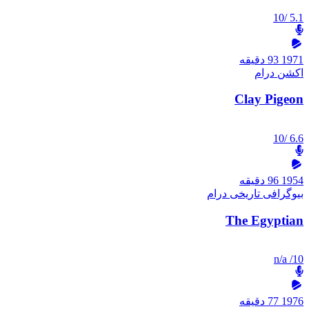
/10
5.1
1971
93 دقیقه
اکشن
درام
Clay Pigeon
/10
6.6
1954
96 دقیقه
بیوگرافی
تاریخی
درام
The Egyptian
n/a
/10
1976
77 دقیقه