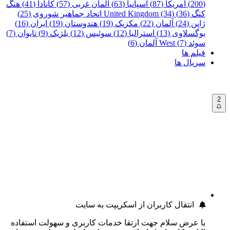
(200)
آمریکا (87)
اسپانیا (63)
آلمان غربی (57)
کانادا (41)
هنگ
کنگ (36)
United Kingdom (34)
اتحاد جماهیر شوروی (25)
ژاپن (24)
آلمان (22)
مکزیک (19)
هندوستان (19)
ایران (16)
یوگسلاوی (13)
استرالیا (12)
سوئیس (12)
بلژیک (9)
تایوان (7)
سوئد (7)
West آلمان (6)
فیلم ها
سریال ها
2
انتقال کاربران از اسکریپت به سایت
با عرض سلام جهت ارتقا خدمات کاربری و سهولت استفاده