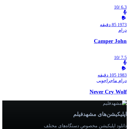
/10
6.3
1973
85 دقیقه
درام
Camper John
/10
7.5
1983
105 دقیقه
درام
ماجراجویی
Never Cry Wolf
اپلیکیشن‌های مشهدفیلم
دانلود اپلیکیشن مخصوص دستگاه‌های مختلف