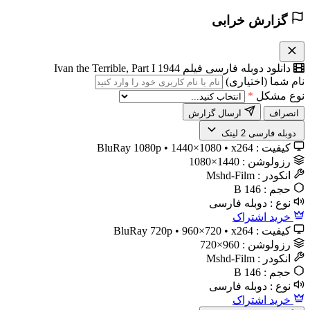
گزارش خرابی
دانلود دوبله فارسی فیلم Ivan the Terrible, Part I 1944
نام شما (اختیاری)
نوع مشکل
*
انصراف
ارسال گزارش
️ دوبله فارسی
2 لینک
کیفیت :
BluRay 1080p • 1440×1080 • x264
رزولوشن :
1440×1080
انکودر :
Mshd-Film
حجم :
146 B
نوع :
دوبله فارسی
خرید اشتراک
کیفیت :
BluRay 720p • 960×720 • x264
رزولوشن :
960×720
انکودر :
Mshd-Film
حجم :
146 B
نوع :
دوبله فارسی
خرید اشتراک