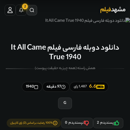
2
مشهد
فیلم
دانلود دوبله فارسی فیلم It All Came
True 1940
همش راسته (همه چیز به حقیقت پیوست)
6.6
97 دقیقه
1940
1,487 رای
G
پسندیدم
2
نپسندیدم
0
100% رضایت بر اساس (2) رای کاربران