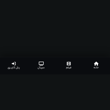
خانه
فیلم
سریال
پنل کاربری
لینک های دانلود
نظرات کاربران
جزئیات بیشتر
لیست مرتبط
4
لینک های دانلود
گزارش خرابی
نیاز به اشتراک ویژه