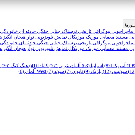
ورها
 ماجراجویی
بیوگرافی
تاریخی
ترسناک
جنایی
جنگی
حادثه ای
خانوادگی
یی
مستند
معمایی
موزیک
موزیکال
نمایش تلویزیونی
نوآر
هیجان انگیز
ه
 ماجراجویی
بیوگرافی
تاریخی
ترسناک
جنایی
جنگی
حادثه ای
خانوادگی
یی
مستند
معمایی
موزیک
موزیکال
نمایش تلویزیونی
نوآر
هیجان انگیز
ه
آمریکا (87)
اسپانیا (63)
آلمان غربی (57)
کانادا (41)
هنگ کنگ (36)
)
سوئیس (12)
بلژیک (9)
تایوان (7)
سوئد (7)
West آلمان (6)