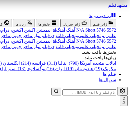
مشهد
فیلم
دسته‌بندی‌ها
ژانر فیلم
ژانر سریال
بخش‌ها
زبان‌ها
کش
5572
5746
Short
N/A
آهنگ
آهنگal
انیمیشن
اکشن
اکشن، درام،
علمی و تخیلی
علمی‌و‌تخیلی
فانتزی
فیلم نوآر
ماجراجویی
ماجرا
5572
5746
Short
N/A
آهنگ
آهنگal
انیمیشن
اکشن
اکشن، درام،
علمی و تخیلی
علمی‌و‌تخیلی
فانتزی
فیلم نوآر
ماجراجویی
ماجرا
بخش‌ها یافت نشد.
زبان‌ها یافت نشد.
ایالات متحده آمریکا (790)
ایتالیا (311)
فرانسه (214)
انگلستان (199)
مکزیک (19)
هندوستان (19)
ایران (16)
یوگسلاوی (13)
استرالیا (12)
فیلم ها
سریال ها
2