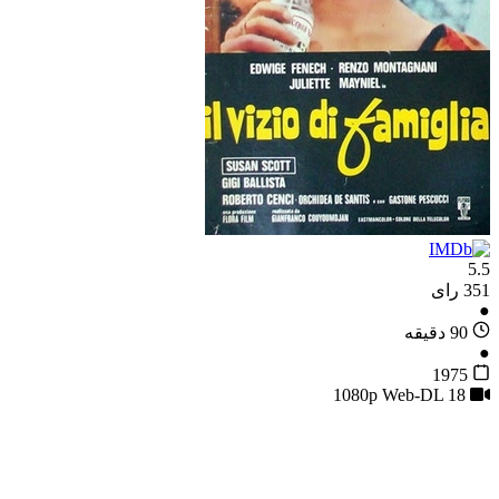
5.5
351 رای
●
90 دقیقه
●
1975
18
1080p Web-DL