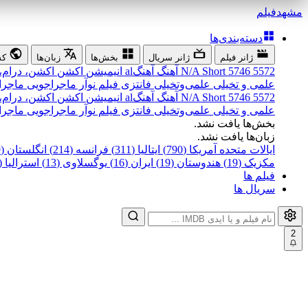
مشهد
فیلم
دسته‌بندی‌ها
ژانر فیلم
ژانر سریال
بخش‌ها
زبان‌ها
کش
5572
5746
Short
N/A
آهنگ
آهنگal
انیمیشن
اکشن
اکشن، درام،
علمی و تخیلی
علمی‌و‌تخیلی
فانتزی
فیلم نوآر
ماجراجویی
ماجرا
5572
5746
Short
N/A
آهنگ
آهنگal
انیمیشن
اکشن
اکشن، درام،
علمی و تخیلی
علمی‌و‌تخیلی
فانتزی
فیلم نوآر
ماجراجویی
ماجرا
بخش‌ها یافت نشد.
زبان‌ها یافت نشد.
ایالات متحده آمریکا (790)
ایتالیا (311)
فرانسه (214)
انگلستان (199)
مکزیک (19)
هندوستان (19)
ایران (16)
یوگسلاوی (13)
استرالیا (12)
فیلم ها
سریال ها
2