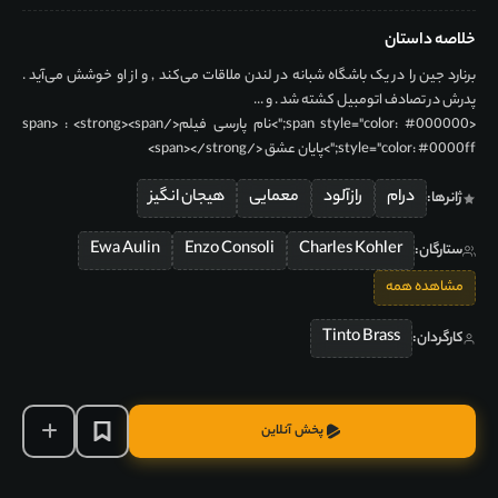
خلاصه داستان
برنارد جین را در یک باشگاه شبانه در لندن ملاقات می‌کند , و از او خوشش می‌آید .
پدرش در تصادف اتومبیل کشته شد . و ...
<span style="color: #000000;">نام پارسی فیلم</span> : <strong><span
style="color: #0000ff;">پایان عشق </span></strong>
درام
رازآلود
معمایی
هیجان انگیز
ژانرها:
Ewa Aulin
Enzo Consoli
Charles Kohler
ستارگان:
مشاهده همه
Tinto Brass
کارگردان:
پخش آنلاین