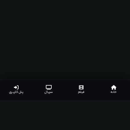
خانه
فیلم
سریال
پنل کاربری
لینک های دانلود
نظرات کاربران
جزئیات بیشتر
لیست مرتبط
2
لینک های دانلود
گزارش خرابی
نیاز به اشتراک ویژه