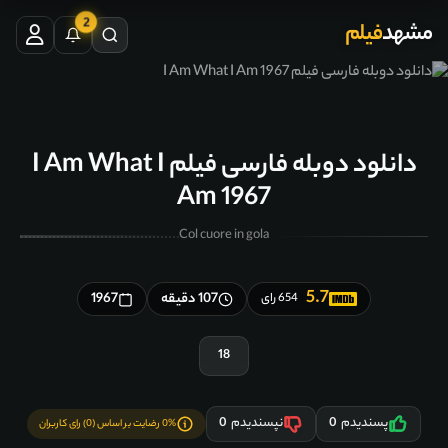
2
مشهد
فیلم
دانلود دوبله فارسی فیلم I Am What I
Am 1967
Col cuore in gola
5.7
107 دقیقه
1967
654 رای
18
پسندیدم
0
نپسندیدم
0
0% رضایت بر اساس (0) رای کاربران