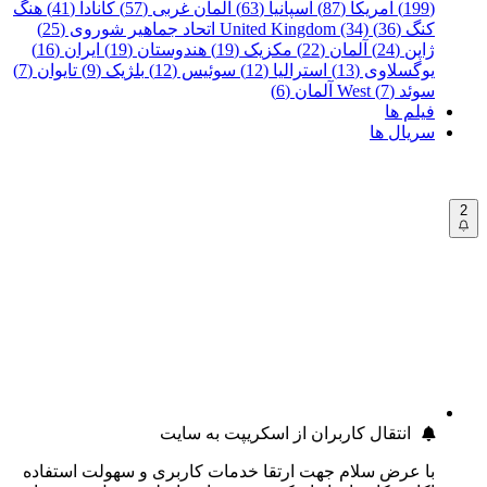
(199)
آمریکا (87)
اسپانیا (63)
آلمان غربی (57)
کانادا (41)
هنگ
کنگ (36)
United Kingdom (34)
اتحاد جماهیر شوروی (25)
ژاپن (24)
آلمان (22)
مکزیک (19)
هندوستان (19)
ایران (16)
یوگسلاوی (13)
استرالیا (12)
سوئیس (12)
بلژیک (9)
تایوان (7)
سوئد (7)
West آلمان (6)
فیلم ها
سریال ها
2
انتقال کاربران از اسکریپت به سایت
با عرض سلام جهت ارتقا خدمات کاربری و سهولت استفاده