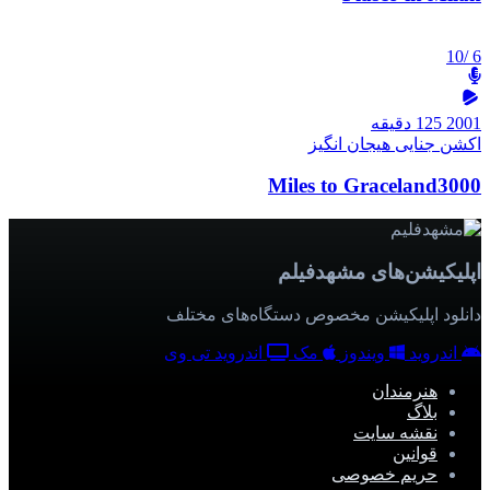
/10
6
2001
125 دقیقه
اکشن
جنایی
هیجان انگیز
Miles to Graceland3000
اپلیکیشن‌های مشهدفیلم
دانلود اپلیکیشن مخصوص دستگاه‌های مختلف
اندروید
ویندوز
مک
اندروید تی وی
هنرمندان
بلاگ
نقشه سایت
قوانین
حریم خصوصی