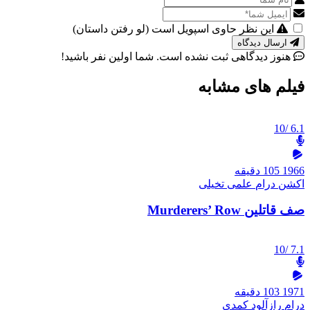
این نظر حاوی اسپویل است (لو رفتن داستان)
ارسال دیدگاه
هنوز دیدگاهی ثبت نشده است. شما اولین نفر باشید!
فیلم های مشابه
/10
6.1
1966
105 دقیقه
اکشن
درام
علمی تخیلی
صف قاتلین Murderers’ Row
/10
7.1
1971
103 دقیقه
درام
رازآلود
کمدی