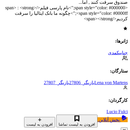
صندوق سرقت کنند , اما...
<span style="color: #000000;">نام پارسی فیلم</span> : <strong>
<span style="color: #0000ff;">چگونه ما بانک ایتالیا را سرقت
کردیم</span></strong>
ژانرها:
جنایی
کمدی
ستارگان:
Lena von Martens
بازیگر_27806
بازیگر_27807
کارگردان:
Lucio Fulci
پخش آنلاین
افزودن به لیست تماشا
افزودن به لیست