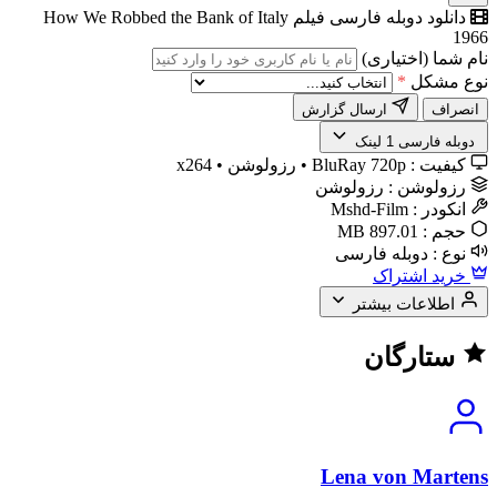
دانلود دوبله فارسی فیلم How We Robbed the Bank of Italy
1966
نام شما (اختیاری)
نوع مشکل
*
انصراف
ارسال گزارش
️ دوبله فارسی
1 لینک
کیفیت :
BluRay 720p • رزولوشن • x264
رزولوشن :
رزولوشن
انکودر :
Mshd-Film
حجم :
897.01 MB
نوع :
دوبله فارسی
خرید اشتراک
اطلاعات بیشتر
ستارگان
Lena von Martens