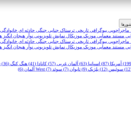
ورها
 ماجراجویی
بیوگرافی
تاریخی
ترسناک
جنایی
جنگی
حادثه ای
خانوادگی
یی
مستند
معمایی
موزیک
موزیکال
نمایش تلویزیونی
نوآر
هیجان انگیز
ه
 ماجراجویی
بیوگرافی
تاریخی
ترسناک
جنایی
جنگی
حادثه ای
خانوادگی
یی
مستند
معمایی
موزیک
موزیکال
نمایش تلویزیونی
نوآر
هیجان انگیز
ه
آمریکا (87)
اسپانیا (63)
آلمان غربی (57)
کانادا (41)
هنگ کنگ (36)
)
سوئیس (12)
بلژیک (9)
تایوان (7)
سوئد (7)
West آلمان (6)