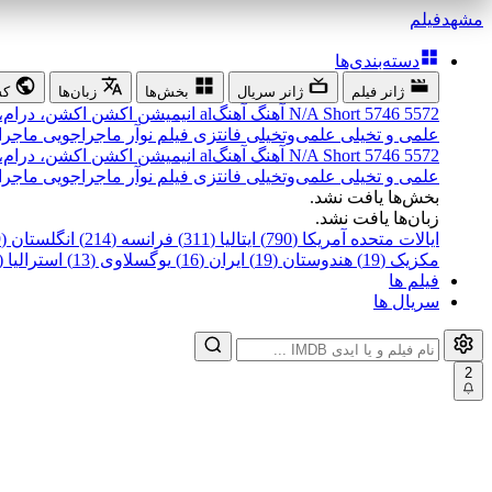
مشهد
فیلم
دسته‌بندی‌ها
ژانر فیلم
ژانر سریال
بخش‌ها
زبان‌ها
کش
5572
5746
Short
N/A
آهنگ
آهنگal
انیمیشن
اکشن
اکشن، درام،
علمی و تخیلی
علمی‌و‌تخیلی
فانتزی
فیلم نوآر
ماجراجویی
ماجرا
5572
5746
Short
N/A
آهنگ
آهنگal
انیمیشن
اکشن
اکشن، درام،
علمی و تخیلی
علمی‌و‌تخیلی
فانتزی
فیلم نوآر
ماجراجویی
ماجرا
بخش‌ها یافت نشد.
زبان‌ها یافت نشد.
ایالات متحده آمریکا (790)
ایتالیا (311)
فرانسه (214)
انگلستان (199)
مکزیک (19)
هندوستان (19)
ایران (16)
یوگسلاوی (13)
استرالیا (12)
فیلم ها
سریال ها
2