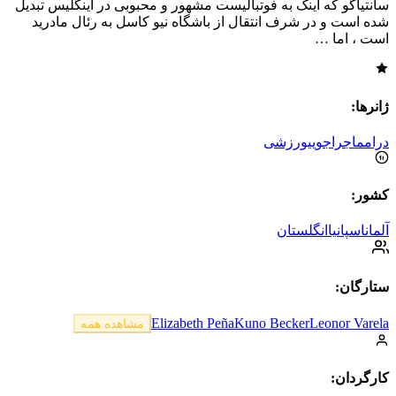
سانتیاگو که اینک به فوتبالیست مشهور و محبوبی در اینگلیس تبدیل
شده است و در شرف انتقال از باشگاه نیو کاسل به رئال مادرید
است ، اما …
ژانرها:
درام
ماجراجویی
ورزشی
کشور:
آلمان
اسپانیا
انگلستان
ستارگان:
Elizabeth Peña
Kuno Becker
Leonor Varela
مشاهده همه
کارگردان: