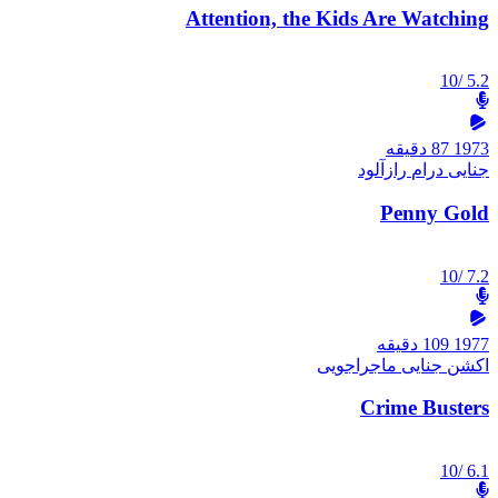
Attention, the Kids Are Watching
/10
5.2
1973
87 دقیقه
جنایی
درام
رازآلود
Penny Gold
/10
7.2
1977
109 دقیقه
اکشن
جنایی
ماجراجویی
Crime Busters
/10
6.1