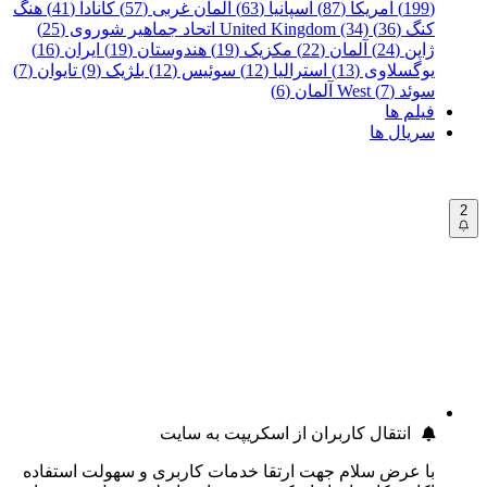
(199)
آمریکا (87)
اسپانیا (63)
آلمان غربی (57)
کانادا (41)
هنگ
کنگ (36)
United Kingdom (34)
اتحاد جماهیر شوروی (25)
ژاپن (24)
آلمان (22)
مکزیک (19)
هندوستان (19)
ایران (16)
یوگسلاوی (13)
استرالیا (12)
سوئیس (12)
بلژیک (9)
تایوان (7)
سوئد (7)
West آلمان (6)
فیلم ها
سریال ها
2
انتقال کاربران از اسکریپت به سایت
با عرض سلام جهت ارتقا خدمات کاربری و سهولت استفاده