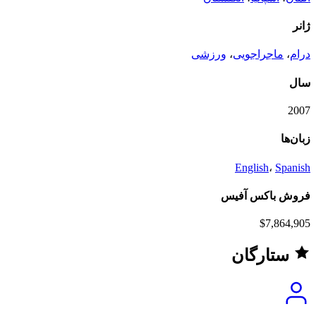
ژانر
درام
،
ماجراجویی
،
ورزشی
سال
2007
زبان‌ها
English
،
Spanish
فروش باکس آفیس
$7,864,905
ستارگان