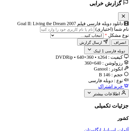
گزارش خرابی
دانلود دوبله فارسی فیلم Goal II: Living the Dream 2007
نام شما (اختیاری)
نوع مشکل
*
انصراف
ارسال گزارش
️ دوبله فارسی
1 لینک
کیفیت :
DVDRip • 640×360 • x264
رزولوشن :
640×360
انکودر :
Ganool
حجم :
146 B
نوع :
دوبله فارسی
خرید اشتراک
اطلاعات بیشتر
جزئیات تکمیلی
کشور
آلمان
،
اسپانیا
،
انگلستان