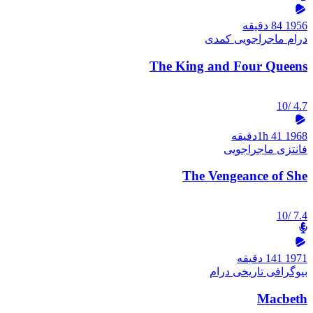
1956
84 دقیقه
درام
ماجراجویی
کمدی
The King and Four Queens
/10
4.7
1968
1h 41دقیقه
فانتزی
ماجراجویی
The Vengeance of She
/10
7.4
1971
141 دقیقه
بیوگرافی
تاریخی
درام
Macbeth